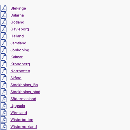
Ladda ner
Blekinge
Ladda ner
Dalarna
Ladda ner
Gotland
Ladda ner
Gävleborg
Ladda ner
Halland
Ladda ner
Jämtland
Ladda ner
Jönkoping
Ladda ner
Kalmar
Ladda ner
Kronoberg
Ladda ner
Norrbotten
Ladda ner
Skåne
Ladda ner
Stockholms_län
Ladda ner
Stockholms_stad
Ladda ner
Södermanland
Ladda ner
Uppsala
Ladda ner
Värmland
Ladda ner
Västerbotten
Ladda ner
Västernorrland