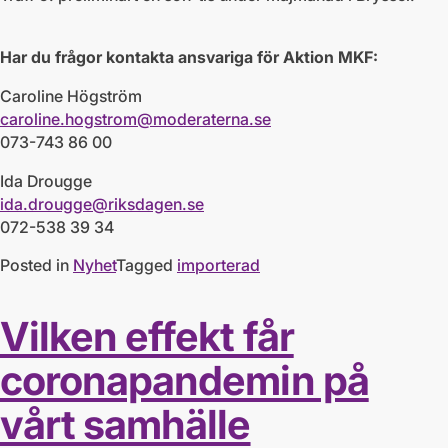
Har du frågor kontakta ansvariga för Aktion MKF:
Caroline Högström
caroline.hogstrom@moderaterna.se
073-743 86 00
Ida Drougge
ida.drougge@riksdagen.se
072-538 39 34
Posted in
Nyhet
Tagged
importerad
Vilken effekt får
coronapandemin på
vårt samhälle