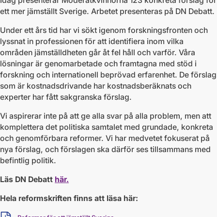
Idag presenterar Moderatkvinnorna 123 konkreta förslag för
ett mer jämställt Sverige. Arbetet presenteras på DN Debatt.
Under ett års tid har vi sökt igenom forskningsfronten och
lyssnat in professionen för att identifiera inom vilka
områden jämställdheten går åt fel håll och varför. Våra
lösningar är genomarbetade och framtagna med stöd i
forskning och internationell beprövad erfarenhet. De förslag
som är kostnadsdrivande har kostnadsberäknats och
experter har fått sakgranska förslag.
Vi aspirerar inte på att ge alla svar på alla problem, men att
komplettera det politiska samtalet med grundade, konkreta
och genomförbara reformer. Vi har medvetet fokuserat på
nya förslag, och förslagen ska därför ses tillsammans med
befintlig politik.
Läs DN Debatt
här.
Hela reformskriften finns att läsa här:
Ladda ner