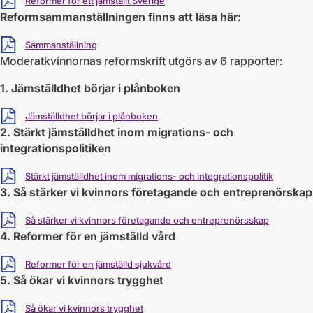
Reformer för ett jämställt Sverige
Reformsammanställningen finns att läsa här:
Ladda ner
Sammanställning
Moderatkvinnornas reformskrift utgörs av 6 rapporter:
1. Jämställdhet börjar i plånboken
Ladda ner
Jämställdhet börjar i plånboken
2. Stärkt jämställdhet inom migrations- och
integrationspolitiken
Ladda ner
Stärkt jämställdhet inom migrations- och integrationspolitik
3. Så stärker vi kvinnors företagande och entreprenörskap
Ladda ner
Så stärker vi kvinnors företagande och entreprenörsskap
4. Reformer för en jämställd vård
Ladda ner
Reformer för en jämställd sjukvård
5. Så ökar vi kvinnors trygghet
Ladda ner
Så ökar vi kvinnors trygghet