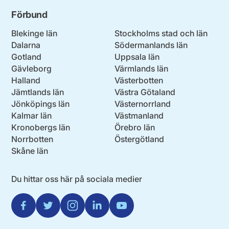
Förbund
Blekinge län
Stockholms stad och län
Dalarna
Södermanlands län
Gotland
Uppsala län
Gävleborg
Värmlands län
Halland
Västerbotten
Jämtlands län
Västra Götaland
Jönköpings län
Västernorrland
Kalmar län
Västmanland
Kronobergs län
Örebro län
Norrbotten
Östergötland
Skåne län
Du hittar oss här på sociala medier
Facebook
Twitter
Instagram
Linkedin
Youtube