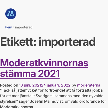
G
å
Till startsidan
d
i
r
e
Hem
›
importerad
k
t
Etikett:
importerad
t
i
l
l
Moderatkvinnornas
i
n
n
stämma 2021
e
h
å
Posted on
18 juni, 2021
24 januari, 2022
by
moderaterna
l
”Tack så jättemycket för förtroendet att få fortsätta jobba
l
för ett mer jämställt Sverige tillsammans med den nyvalda
styrelsen” säger Josefin Malmqvist, omvald ordförande för
Moderatkvinnorna.