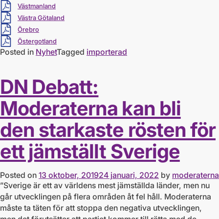
Ladda ner
Västmanland
Ladda ner
Västra Götaland
Ladda ner
Örebro
Ladda ner
Östergotland
Posted in
Nyhet
Tagged
importerad
DN Debatt:
Moderaterna kan bli
den starkaste rösten för
ett jämställt Sverige
Posted on
13 oktober, 2019
24 januari, 2022
by
moderaterna
”Sverige är ett av världens mest jämställda länder, men nu
går utvecklingen på flera områden åt fel håll. Moderaterna
måste ta täten för att stoppa den negativa utvecklingen,