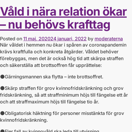
Våld i nära relation ökar
– nu behövs krafttag
Posted on
11 maj, 2020
24 januari, 2022
by
moderaterna
När våldet i hemmen nu ökar i spåren av coronapandemin
krävs kraftfulla och konkreta åtgärder. Våldet behöver
förebyggas, men det är också hög tid att skärpa straffen
och säkerställa att brottsoffren får upprättelse:
⚫️Gärningsmannen ska flytta – inte brottsoffret.
⚫️Skärp straffen för grov kvinnofridskränkning och grov
fridskränkning, så att straffminimum höjs till fängelse ett år
och att straffmaximum höjs till fängelse tio år.
⚫️Obligatorisk häktning för personer misstänkta för grov
kvinnofridskränkning.
⚫️Fler fall av kvinnovåld ska leda till utvisning.