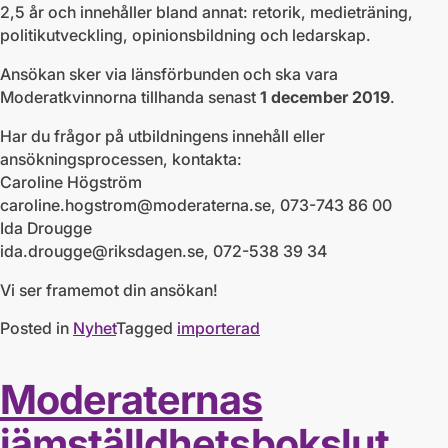
2,5 år och innehåller bland annat: retorik, medieträning,
politikutveckling, opinionsbildning och ledarskap.
Ansökan sker via länsförbunden och ska vara
Moderatkvinnorna tillhanda senast
1 december
2019
.
Har du frågor på utbildningens innehåll eller
ansökningsprocessen, kontakta:
Caroline Högström
caroline.hogstrom@moderaterna.se
, 073­-743 86 00
Ida Drougge
ida.drougge@riksdagen.se
, 072­-538 39 34
Vi ser framemot din ansökan!
Posted in
Nyhet
Tagged
importerad
Moderaternas
jämställdhetsbokslut