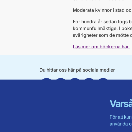
Moderata kvinnor i stad o
För hundra år sedan togs be
kommunfullmäktige. I boke
svårigheter som de mötte o
Läs mer om böckerna här.
Du hittar oss här på sociala medier
Facebook
Twitter
Instagram
Linkedin
Youtube
Varså
För att kun
använda os