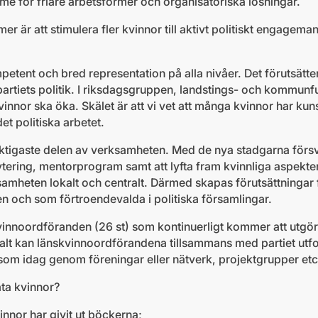
e för friare arbetsformer och organisatoriska lösningar.
mer är att stimulera fler kvinnor till aktivt politiskt engag
.
tent och bred representation på alla nivåer. Det förutsätte
artiets politik. I riksdagsgruppen, landstings- och kommun
 kvinnor ska öka. Skälet är att vi vet att många kvinnor har k
t politiska arbetet.
viktigaste delen av verksamheten. Med de nya stadgarna förs
rytering, mentorprogram samt att lyfta fram kvinnliga aspekter 
amheten lokalt och centralt. Därmed skapas förutsättningar 
en och som förtroendevalda i politiska församlingar.
kvinnoordföranden (26 st) som kontinuerligt kommer att utgö
alt kan länskvinnoordförandena tillsammans med partiet u
 som idag genom föreningar eller nätverk, projektgrupper etc
ta kvinnor?
nnor har givit ut böckerna;