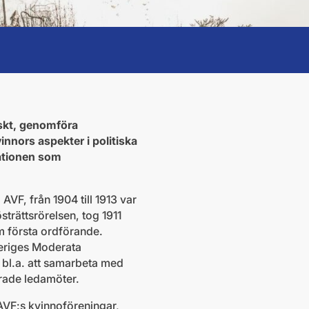
iskt, genomföra
innors aspekter i politiska
sationen som
F, från 1904 till 1913 var
trättsrörelsen, tog 1911
m första ordförande.
veriges Moderata
 bl.a. att samarbeta med
erade ledamöter.
 AVF:s kvinnoföreningar,