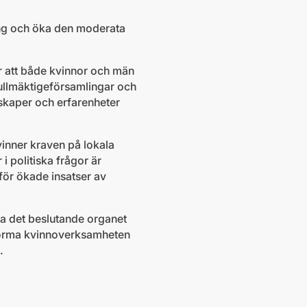
emang och öka den moderata
r att både kvinnor och män
fullmäktigeförsamlingar och
unskaper och erfarenheter
vinner kraven på lokala
i politiska frågor är
för ökade insatser av
ra det beslutande organet
tforma kvinnoverksamheten
.