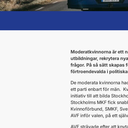
Moderatkvinnorna är ett n
utbildningar, rekrytera ny
frågor. På så sätt skapas 
förtroendevalda i politisk
De moderata kvinnorna hade
ett parti enbart för män. K
initiativ till att bilda S
Stockholms MKF fick snabb
Kvinnoförbund, SMKF, Sveri
AVF inför valen, på ett sjä
AVF strävade efter att knyt