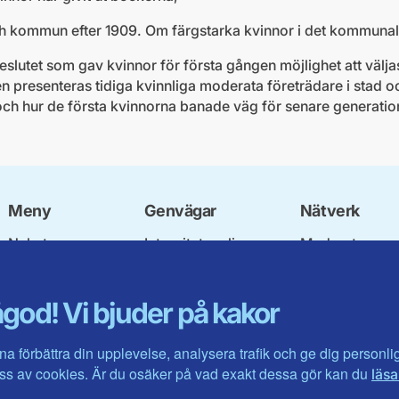
ch kommun efter 1909. Om färgstarka kvinnor i det kommunal
slutet som gav kvinnor för första gången möjlighet att väljas
n presenteras tidiga kvinnliga moderata företrädare i stad
ch hur de första kvinnorna banade väg för senare generatio
Meny
Genvägar
Nätverk
Nyheter
Integritetspolicy
Moderata
Vår politik
Om cookies
Ungdomsförbu
Våra politiker
Mina sidor
Moderatkvinn
god! Vi bjuder på kakor
Om oss
Intranätet
Moderata Seni
Kontakta oss
Öppna modera
Jarl Hjalmarso
na förbättra din upplevelse, analysera trafik och ge dig personl
Stiftelsen
s av cookies. Är du osäker på vad exakt dessa gör kan du
läsa
Företagarråde