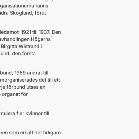
ganisationerna fanns
ndra Skoglund, förut
edamot 1921 till 1937. Den
i avhandlingen Högerns
irgitta Wistrand i
und, den första
und, 1969 ändrat till
rganiserades det till ett
rje förbund utses en
 organet för
mulera fler kvinnor till
en som ersatt det tidigare