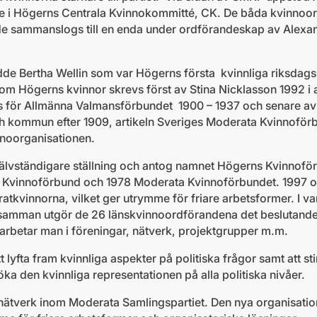
 i Högerns Centrala Kvinnokommitté, CK. De båda kvinnoor
 då de sammanslogs till en enda under ordförandeskap av Alexa
de Bertha Wellin som var Högerns första kvinnliga riksdagsl
en om Högerns kvinnor skrevs först av Stina Nicklasson 1992 
 för Allmänna Valmansförbundet 1900 – 1937 och senare av B
h kommun efter 1909, artikeln Sveriges Moderata Kvinnoförb
nnoorganisationen.
jälvständigare ställning och antog namnet Högerns Kvinnoförb
 Kvinnoförbund och 1978 Moderata Kvinnoförbundet. 1997 omo
kvinnorna, vilket ger utrymme för friare arbetsformer. I va
lsamman utgör de 26 länskvinnoordförandena det beslutande
rbetar man i föreningar, nätverk, projektgrupper m.m.
tt lyfta fram kvinnliga aspekter på politiska frågor samt att sti
a den kvinnliga representationen på alla politiska nivåer.
ätverk inom Moderata Samlingspartiet. Den nya organisation