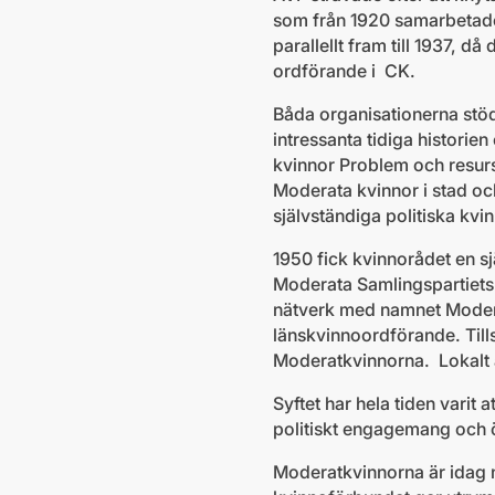
som från 1920 samarbetade
parallellt fram till 1937,
ordförande i CK.
Båda organisationerna stöd
intressanta tidiga histori
kvinnor Problem och resurs
Moderata kvinnor i stad oc
självständiga politiska kvi
1950 fick kvinnorådet en s
Moderata Samlingspartiets
nätverk med namnet Moderat
länskvinnoordförande. Til
Moderatkvinnorna. Lokalt a
Syftet har hela tiden varit a
politiskt engagemang och ök
Moderatkvinnorna är idag n