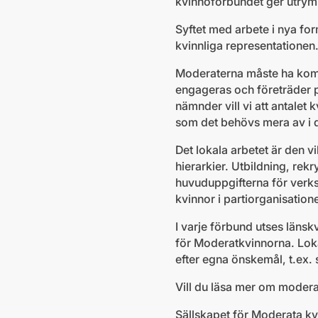
kvinnoförbundet ger utrymm
Syftet med arbete i nya for
kvinnliga representationen
Moderaterna måste ha kompe
engageras och företräder p
nämnder vill vi att antalet
som det behövs mera av i de
Det lokala arbetet är den 
hierarkier. Utbildning, rek
huvuduppgifterna för verks
kvinnor i partiorganisation
I varje förbund utses läns
för Moderatkvinnorna. Lok
efter egna önskemål, t.ex.
Vill du läsa mer om modera
Sällskapet för Moderata kvi