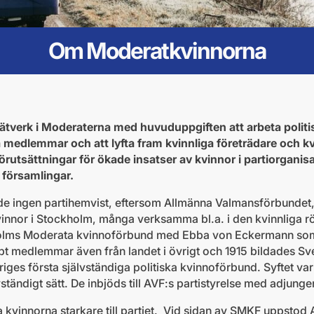
Om Moderatkvinnorna
ätverk i Moderaterna med huvuduppgiften att arbeta polit
a medlemmar och att lyfta fram kvinnliga företrädare och kv
förutsättningar för ökade insatser av kvinnor i partiorgani
a församlingar.
 ingen partihemvist, eftersom Allmänna Valmansförbundet, AV
vinnor i Stockholm, många verksamma bl.a. i den kvinnliga rös
tockholms Moderata kvinnoförbund med Ebba von Eckermann so
t medlemmar även från landet i övrigt och 1915 bildades S
ges första självständiga politiska kvinnoförbund. Syftet var
lvständigt sätt. De inbjöds till AVF:s partistyrelse med adjung
a kvinnorna starkare till partiet. Vid sidan av SMKF uppstod