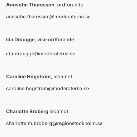
Annsofie Thuresson
,
ordförande
annsofie.thuresson@moderaterna.se
Ida Drougge,
vice ordförande
ida.drougge@­moderaterna.se
Caroline Högström,
ledamot
caroline.hogstrom@moderaterna.se
Charlotte Broberg
ledamot
charlotte.m.broberg@regionstockholm.se