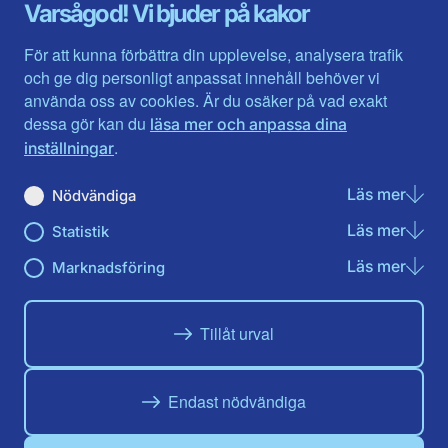
Gävleborg
Värmlands län
Varsågod! Vi bjuder på kakor
Halland
Västerbotten
Jämtlands län
Västra Götaland
För att kunna förbättra din upplevelse, analysera trafik
Jönköpings län
Västernorrland
och ge dig personligt anpassat innehåll behöver vi
Kalmar län
Västmanland
använda oss av cookies. Är du osäker på vad exakt
Kronobergs län
Örebro län
dessa gör kan du
läsa mer och anpassa dina
Norrbotten
Östergötland
.
inställningar
Skåne län
Läs mer
om N
Nödvändiga
Du hittar oss här på sociala medier
Läs mer
om St
Statistik
Facebook
Twitter
Instagram
Linkedin
Youtube
Läs mer
om Ma
Marknadsföring
Tillåt urval
Endast nödvändiga