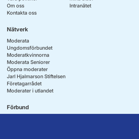
Om oss
Intranätet
Kontakta oss
Nätverk
Moderata
Ungdomsförbundet
Moderatkvinnorna
Moderata Seniorer
Öppna moderater
Jarl Hjalmarson Stiftelsen
Företagarrådet
Moderater i utlandet
Förbund
Blekinge län
Stockholms stad och län
Dalarna
Södermanlands län
Gotland
Uppsala län