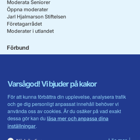
Moderata Seniorer
Öppna moderater
Jarl Hjalmarson Stiftelsen
Företagarrådet
Moderater i utlandet
Förbund
Blekinge län
Stockholms stad och län
Dalarna
Södermanlands län
Gotland
Uppsala län
Gävleborg
Värmlands län
Varsågod! Vi bjuder på kakor
Halland
Västerbotten
Jämtlands län
Västra Götaland
För att kunna förbättra din upplevelse, analysera trafik
Jönköpings län
Västernorrland
och ge dig personligt anpassat innehåll behöver vi
Kalmar län
Västmanland
använda oss av cookies. Är du osäker på vad exakt
Kronobergs län
Örebro län
dessa gör kan du
läsa mer och anpassa dina
Norrbotten
Östergötland
.
inställningar
Skåne län