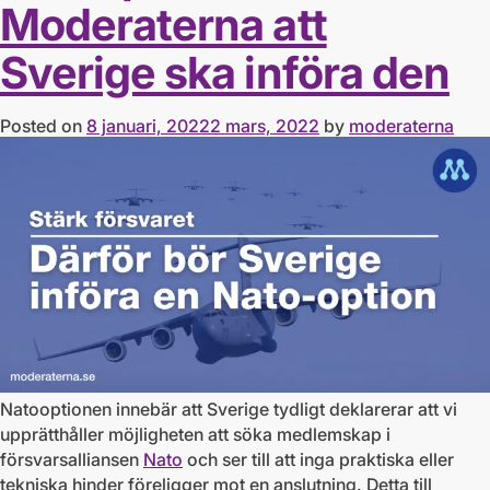
Moderaterna att
Sverige ska införa den
Posted on
8 januari, 2022
2 mars, 2022
by
moderaterna
Natooptionen innebär att Sverige tydligt deklarerar att vi
upprätthåller möjligheten att söka medlemskap i
försvarsalliansen
Nato
och ser till att inga praktiska eller
tekniska hinder föreligger mot en anslutning. Detta till