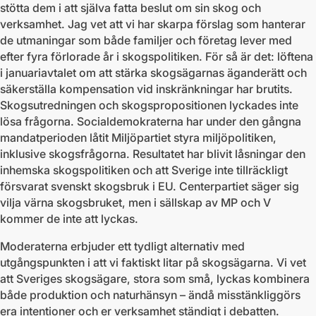
stötta dem i att själva fatta beslut om sin skog och
verksamhet. Jag vet att vi har skarpa förslag som hanterar
de utmaningar som både familjer och företag lever med
efter fyra förlorade år i skogspolitiken. För så är det: löftena
i januariavtalet om att stärka skogsägarnas äganderätt och
säkerställa kompensation vid inskränkningar har brutits.
Skogsutredningen och skogspropositionen lyckades inte
lösa frågorna. Socialdemokraterna har under den gångna
mandatperioden låtit Miljöpartiet styra miljöpolitiken,
inklusive skogsfrågorna. Resultatet har blivit låsningar den
inhemska skogspolitiken och att Sverige inte tillräckligt
försvarat svenskt skogsbruk i EU. Centerpartiet säger sig
vilja värna skogsbruket, men i sällskap av MP och V
kommer de inte att lyckas.
Moderaterna erbjuder ett tydligt alternativ med
utgångspunkten i att vi faktiskt litar på skogsägarna. Vi vet
att Sveriges skogsägare, stora som små, lyckas kombinera
både produktion och naturhänsyn – ändå misstänkliggörs
era intentioner och er verksamhet ständigt i debatten.