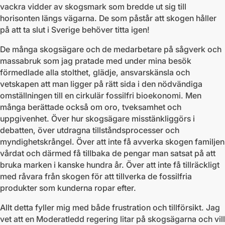
vackra vidder av skogsmark som bredde ut sig till
horisonten längs vägarna. De som påstår att skogen håller
på att ta slut i Sverige behöver titta igen!
De många skogsägare och de medarbetare på sågverk och
massabruk som jag pratade med under mina besök
förmedlade alla stolthet, glädje, ansvarskänsla och
vetskapen att man ligger på rätt sida i den nödvändiga
omställningen till en cirkulär fossilfri bioekonomi. Men
många berättade också om oro, tveksamhet och
uppgivenhet. Över hur skogsägare misstänkliggörs i
debatten, över utdragna tillståndsprocesser och
myndighetskrångel. Över att inte få avverka skogen familjen
vårdat och därmed få tillbaka de pengar man satsat på att
bruka marken i kanske hundra år. Över att inte få tillräckligt
med råvara från skogen för att tillverka de fossilfria
produkter som kunderna ropar efter.
Allt detta fyller mig med både frustration och tillförsikt. Jag
vet att en Moderatledd regering litar på skogsägarna och vill