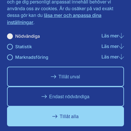
och ge dig personligt anpassat innehåll behöver vi
Sveriges säkerhet.”
använda oss av cookies. Är du osäker på vad exakt
dessa gör kan du
läsa mer och anpassa dina
Pål Jonson (M), försvarspolitisk talesperson
.
inställningar
Läs mer
om N
Nödvändiga
Posted in
Artikel
Läs mer
om St
Statistik
Meny
Läs mer
om Ma
Marknadsföring
Engagera dig
Ring statsministern
Ulf Kristersson
Nyheter
Tillåt urval
Vår politik
Utlandssvenskar
Våra politiker
Lättläst
Vallöften 2026
Endast nödvändiga
Genvägar
Nätverk
Tillåt alla
Integritetspolicy
Moderata
Om cookies
Ungdomsförbundet