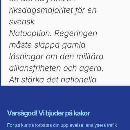
riksdagsmajoritet för en
svensk
Natooption. Regeringen
måste släppa gamla
låsningar om den militära
alliansfriheten och agera.
Att stärka det nationella
försvaret tillsammans med att
hålla vägen öppen till ett
Varsågod! Vi bjuder på kakor
svenskt Natomedlemskap är
det bästa sättet att stärka
För att kunna förbättra din upplevelse, analysera trafik