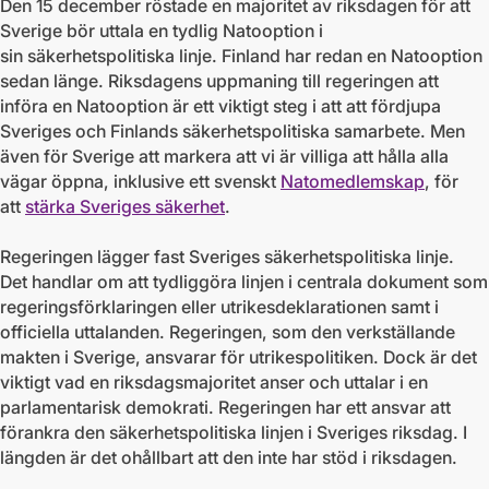
Den 15 december röstade en majoritet av riksdagen för att
Sverige bör uttala en tydlig Natooption i
sin säkerhetspolitiska linje. Finland har redan en Natooption
sedan länge. Riksdagens uppmaning till regeringen att
införa en Natooption är ett viktigt steg i att att fördjupa
Sveriges och Finlands säkerhetspolitiska samarbete. Men
även för Sverige att markera att vi är villiga att hålla alla
vägar öppna, inklusive ett svenskt
Natomedlemskap
, för
att
stärka Sveriges säkerhet
.
Regeringen lägger fast Sveriges säkerhetspolitiska linje.
Det handlar om att tydliggöra linjen i centrala dokument som
regeringsförklaringen eller utrikesdeklarationen samt i
officiella uttalanden. Regeringen, som den verkställande
makten i Sverige, ansvarar för utrikespolitiken. Dock är det
viktigt vad en riksdagsmajoritet anser och uttalar i en
parlamentarisk demokrati. Regeringen har ett ansvar att
förankra den säkerhetspolitiska linjen i Sveriges riksdag. I
längden är det ohållbart att den inte har stöd i riksdagen.