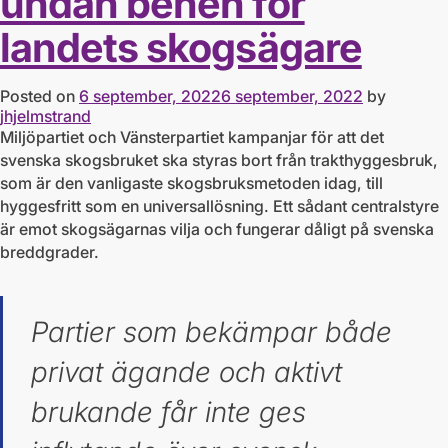
undan benen för
landets skogsägare
Posted on
6 september, 2022
6 september, 2022
by
jhjelmstrand
Miljöpartiet och Vänsterpartiet kampanjar för att det
svenska skogsbruket ska styras bort från trakthyggesbruk,
som är den vanligaste skogsbruksmetoden idag, till
hyggesfritt som en universallösning. Ett sådant centralstyre
är emot skogsägarnas vilja och fungerar dåligt på svenska
breddgrader.
Partier som bekämpar både
privat ägande och aktivt
brukande får inte ges