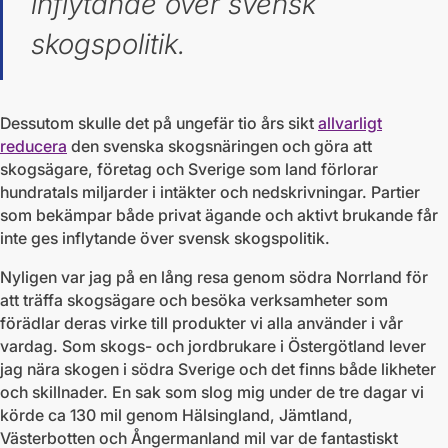
inflytande över svensk
skogspolitik.
Dessutom skulle det på ungefär tio års sikt
allvarligt
reducera
den svenska skogsnäringen och göra att
skogsägare, företag och Sverige som land förlorar
hundratals miljarder i intäkter och nedskrivningar. Partier
som bekämpar både privat ägande och aktivt brukande får
inte ges inflytande över svensk skogspolitik.
Nyligen var jag på en lång resa genom södra Norrland för
att träffa skogsägare och besöka verksamheter som
förädlar deras virke till produkter vi alla använder i vår
vardag. Som skogs- och jordbrukare i Östergötland lever
jag nära skogen i södra Sverige och det finns både likheter
och skillnader. En sak som slog mig under de tre dagar vi
körde ca 130 mil genom Hälsingland, Jämtland,
Västerbotten och Ångermanland mil var de fantastiskt