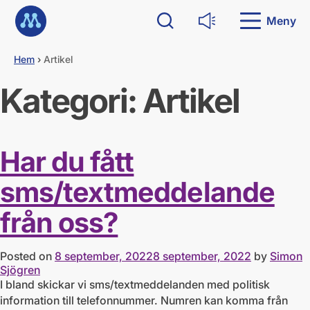
G
Till startsidan
å
Meny
Sök
Läs upp
d
i
Hem
›
Artikel
r
e
Kategori:
Artikel
k
t
t
i
l
Har du fått
l
i
sms/textmeddelande
n
n
från oss?
e
h
å
l
Posted on
8 september, 2022
8 september, 2022
by
Simon
l
Sjögren
I bland skickar vi sms/textmeddelanden med politisk
information till telefonnummer. Numren kan komma från