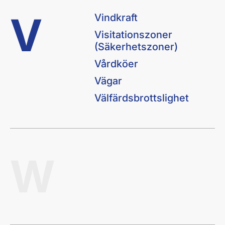
V
Vindkraft
Visitationszoner
(Säkerhetszoner)
Vårdköer
Vägar
Välfärdsbrottslighet
W