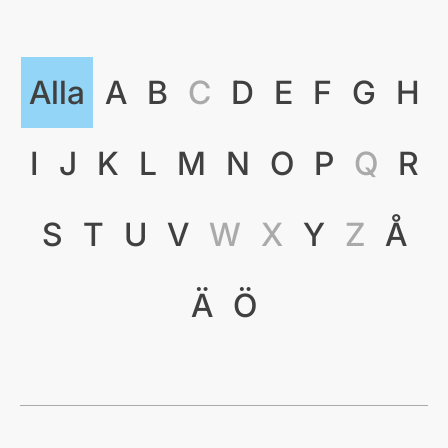
Alla
A
B
C
D
E
F
G
H
I
J
K
L
M
N
O
P
Q
R
S
T
U
V
W
X
Y
Z
Å
Ä
Ö