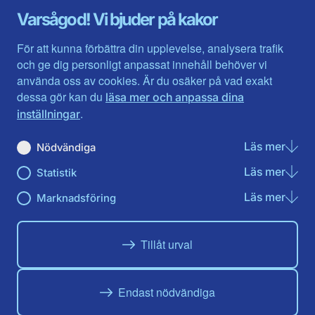
Gävleborg
Värmlands län
Varsågod! Vi bjuder på kakor
Halland
Västerbotten
Jämtlands län
Västra Götaland
För att kunna förbättra din upplevelse, analysera trafik
Jönköpings län
Västernorrland
och ge dig personligt anpassat innehåll behöver vi
Kalmar län
Västmanland
använda oss av cookies. Är du osäker på vad exakt
Kronobergs län
Örebro län
dessa gör kan du
läsa mer och anpassa dina
Norrbotten
Östergötland
.
inställningar
Skåne län
Läs mer
om N
Nödvändiga
Du hittar oss här på sociala medier
Läs mer
om St
Statistik
Facebook
X
Instagram
Linkedin
Youtube
Läs mer
om Ma
Marknadsföring
Tillåt urval
Endast nödvändiga