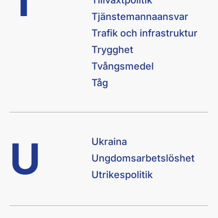
T
Tillväxtpolitik
Tjänstemannaansvar
Trafik och infrastruktur
Trygghet
Tvångsmedel
Tåg
U
Ukraina
Ungdomsarbetslöshet
Utrikespolitik