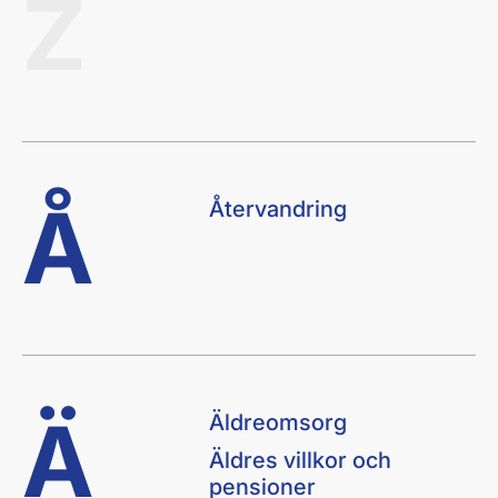
Z
Å
Återvandring
Ä
Äldreomsorg
Äldres villkor och
pensioner