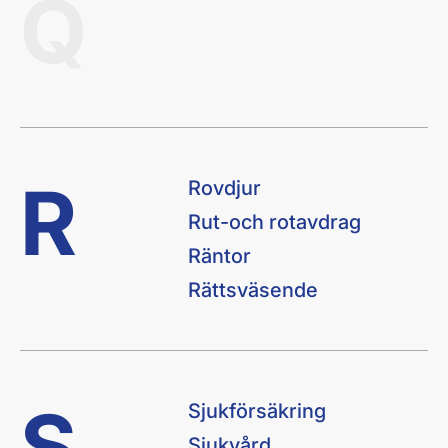
Q
R
Rovdjur
Rut-och rotavdrag
Räntor
Rättsväsende
S
Sjukförsäkring
Sjukvård