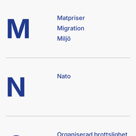
M
Matpriser
Migration
Miljö
N
Nato
Organiserad brottslighet