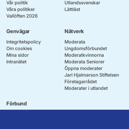
Vår politik
Utlandssvenskar
Våra politiker
Lättläst
Vallöften 2026
Genvägar
Nätverk
Integritetspolicy
Moderata
Om cookies
Ungdomsförbundet
Mina sidor
Moderatkvinnorna
Intranätet
Moderata Seniorer
Öppna moderater
Jarl Hjalmarson Stiftelsen
Företagarrådet
Moderater i utlandet
Förbund
Blekinge län
Stockholms stad och län
Dalarna
Södermanlands län
Gotland
Uppsala län