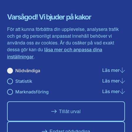
Dalarna
Södermanlands län
Gotland
Uppsala län
Gävleborg
Värmlands län
Varsågod! Vi bjuder på kakor
Halland
Västerbotten
Jämtlands län
Västra Götaland
För att kunna förbättra din upplevelse, analysera trafik
Jönköpings län
Västernorrland
och ge dig personligt anpassat innehåll behöver vi
Kalmar län
Västmanland
använda oss av cookies. Är du osäker på vad exakt
Kronobergs län
Örebro län
dessa gör kan du
läsa mer och anpassa dina
Norrbotten
Östergötland
.
inställningar
Skåne län
Läs mer
om N
Nödvändiga
Du hittar oss här på sociala medier
Läs mer
om St
Statistik
Facebook
X
Instagram
Linkedin
Youtube
Läs mer
om Ma
Marknadsföring
Tillåt urval
Endast nödvändiga