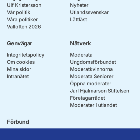
Ulf Kristersson
Nyheter
Vår politik
Utlandssvenskar
Våra politiker
Lättläst
Vallöften 2026
Genvägar
Nätverk
Integritetspolicy
Moderata
Om cookies
Ungdomsförbundet
Mina sidor
Moderatkvinnorna
Intranätet
Moderata Seniorer
Öppna moderater
Jarl Hjalmarson Stiftelsen
Företagarrådet
Moderater i utlandet
Förbund
Blekinge län
Stockholms stad och län