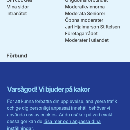
Mina sidor
Moderatkvinnorna
Intranätet
Moderata Seniorer
Öppna moderater
Jarl Hjalmarson Stiftelsen
Företagarrådet
Moderater i utlandet
Förbund
Blekinge län
Stockholms stad och län
Dalarna
Södermanlands län
Gotland
Uppsala län
Gävleborg
Värmlands län
Varsågod! Vi bjuder på kakor
Halland
Västerbotten
Jämtlands län
Västra Götaland
För att kunna förbättra din upplevelse, analysera trafik
Jönköpings län
Västernorrland
och ge dig personligt anpassat innehåll behöver vi
Kalmar län
Västmanland
använda oss av cookies. Är du osäker på vad exakt
Kronobergs län
Örebro län
dessa gör kan du
läsa mer och anpassa dina
Norrbotten
Östergötland
.
inställningar