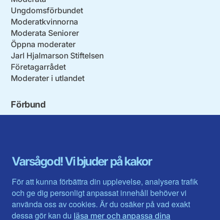
Ungdomsförbundet
Moderatkvinnorna
Moderata Seniorer
Öppna moderater
Jarl Hjalmarson Stiftelsen
Företagarrådet
Moderater i utlandet
Förbund
Blekinge län
Stockholms stad och län
Dalarna
Södermanlands län
Gotland
Uppsala län
Gävleborg
Värmlands län
Varsågod! Vi bjuder på kakor
Halland
Västerbotten
Jämtlands län
Västra Götaland
För att kunna förbättra din upplevelse, analysera trafik
Jönköpings län
Västernorrland
och ge dig personligt anpassat innehåll behöver vi
Kalmar län
Västmanland
använda oss av cookies. Är du osäker på vad exakt
Kronobergs län
Örebro län
dessa gör kan du
läsa mer och anpassa dina