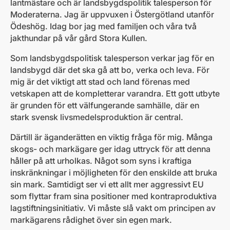
lantmästare och är landsbygdspolitik talesperson för
Moderaterna. Jag är uppvuxen i Östergötland utanför
Ödeshög. Idag bor jag med familjen och våra två
jakthundar på vår gård Stora Kullen.
Som landsbygdspolitisk talesperson verkar jag för en
landsbygd där det ska gå att bo, verka och leva. För
mig är det viktigt att stad och land förenas med
vetskapen att de kompletterar varandra. Ett gott utbyte
är grunden för ett välfungerande samhälle, där en
stark svensk livsmedelsproduktion är central.
Därtill är äganderätten en viktig fråga för mig. Många
skogs- och markägare ger idag uttryck för att denna
håller på att urholkas. Något som syns i kraftiga
inskränkningar i möjligheten för den enskilde att bruka
sin mark. Samtidigt ser vi ett allt mer aggressivt EU
som flyttar fram sina positioner med kontraproduktiva
lagstiftningsinitiativ. Vi måste slå vakt om principen av
markägarens rådighet över sin egen mark.