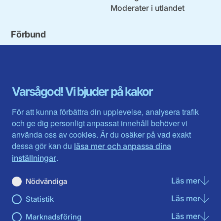
Moderater i utlandet
Förbund
Blekinge län
Stockholms stad och län
Dalarna
Södermanlands län
Gotland
Uppsala län
Gävleborg
Värmlands län
Varsågod! Vi bjuder på kakor
Halland
Västerbotten
Jämtlands län
Västra Götaland
För att kunna förbättra din upplevelse, analysera trafik
Jönköpings län
Västernorrland
och ge dig personligt anpassat innehåll behöver vi
Kalmar län
Västmanland
använda oss av cookies. Är du osäker på vad exakt
Kronobergs län
Örebro län
dessa gör kan du
läsa mer och anpassa dina
Norrbotten
Östergötland
.
inställningar
Skåne län
Läs mer
om N
Nödvändiga
Du hittar oss här på sociala medier
Läs mer
om St
Statistik
Facebook
X
Instagram
Linkedin
Youtube
Läs mer
om Ma
Marknadsföring