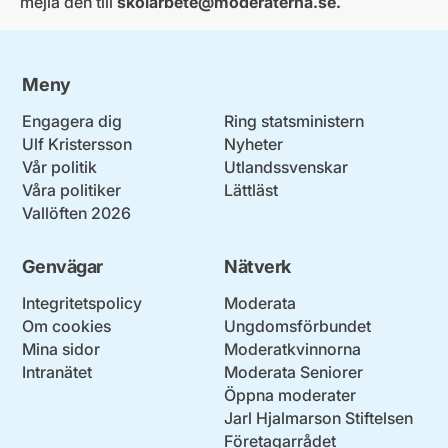
mejla den till
skolarbete@moderaterna.se
.
Meny
Engagera dig
Ring statsministern
Ulf Kristersson
Nyheter
Vår politik
Utlandssvenskar
Våra politiker
Lättläst
Vallöften 2026
Genvägar
Nätverk
Integritetspolicy
Moderata
Om cookies
Ungdomsförbundet
Mina sidor
Moderatkvinnorna
Intranätet
Moderata Seniorer
Öppna moderater
Jarl Hjalmarson Stiftelsen
Företagarrådet