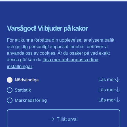
Blekinge län
Stockholms stad och län
Dalarna
Södermanlands län
Gotland
Uppsala län
Gävleborg
Värmlands län
Varsågod! Vi bjuder på kakor
Halland
Västerbotten
Jämtlands län
Västra Götaland
För att kunna förbättra din upplevelse, analysera trafik
Jönköpings län
Västernorrland
och ge dig personligt anpassat innehåll behöver vi
Kalmar län
Västmanland
använda oss av cookies. Är du osäker på vad exakt
Kronobergs län
Örebro län
dessa gör kan du
läsa mer och anpassa dina
Norrbotten
Östergötland
.
inställningar
Skåne län
Läs mer
om N
Nödvändiga
Du hittar oss här på sociala medier
Läs mer
om St
Statistik
Facebook
Twitter
Instagram
Linkedin
Youtube
Läs mer
om Ma
Marknadsföring
Tillåt urval