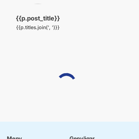
{{p.post_title}}
{{p.titles.join(', ')}}
Laddar...
Meny
Genvägar