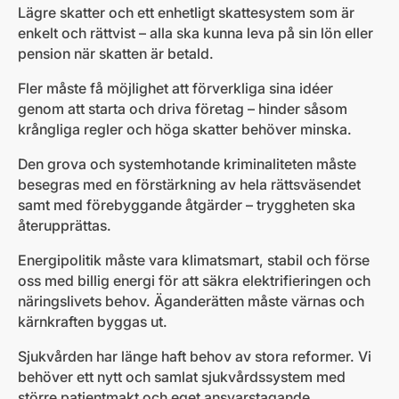
Lägre skatter och ett enhetligt skattesystem som är
enkelt och rättvist – alla ska kunna leva på sin lön eller
pension när skatten är betald.
Fler måste få möjlighet att förverkliga sina idéer
genom att starta och driva företag – hinder såsom
krångliga regler och höga skatter behöver minska.
Den grova och systemhotande kriminaliteten måste
besegras med en förstärkning av hela rättsväsendet
samt med förebyggande åtgärder – tryggheten ska
återupprättas.
Energipolitik måste vara klimatsmart, stabil och förse
oss med billig energi för att säkra elektrifieringen och
näringslivets behov. Äganderätten måste värnas och
kärnkraften byggas ut.
Sjukvården har länge haft behov av stora reformer. Vi
behöver ett nytt och samlat sjukvårdssystem med
större patientmakt och eget ansvarstagande.