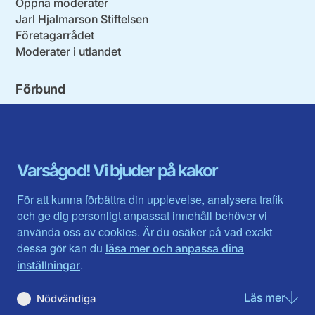
Öppna moderater
Jarl Hjalmarson Stiftelsen
Företagarrådet
Moderater i utlandet
Förbund
Blekinge län
Stockholms stad och län
Dalarna
Södermanlands län
Gotland
Uppsala län
Gävleborg
Värmlands län
Varsågod! Vi bjuder på kakor
Halland
Västerbotten
Jämtlands län
Västra Götaland
För att kunna förbättra din upplevelse, analysera trafik
Jönköpings län
Västernorrland
och ge dig personligt anpassat innehåll behöver vi
Kalmar län
Västmanland
använda oss av cookies. Är du osäker på vad exakt
Kronobergs län
Örebro län
dessa gör kan du
läsa mer och anpassa dina
Norrbotten
Östergötland
.
inställningar
Skåne län
Läs mer
om N
Nödvändiga
Du hittar oss här på sociala medier