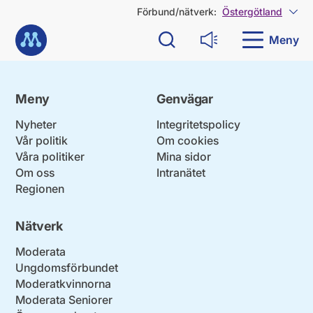
G
Förbund/nätverk:
Östergötland
Visa
å
Till startsidan
d
Meny
Sök
Läs upp
i
r
e
k
Meny
Genvägar
t
t
Nyheter
Integritetspolicy
i
Vår politik
Om cookies
l
Våra politiker
Mina sidor
l
Om oss
Intranätet
i
n
Regionen
n
e
Nätverk
h
å
Moderata
l
Ungdomsförbundet
l
Moderatkvinnorna
Moderata Seniorer