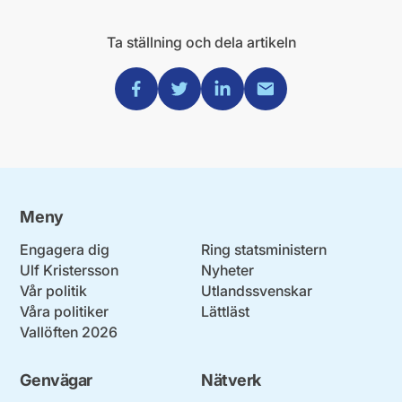
Ta ställning och dela artikeln
Dela via Facebook
Dela via Twitter
Dela via Linkedin
Dela via Mail
Meny
Engagera dig
Ring statsministern
Ulf Kristersson
Nyheter
Vår politik
Utlandssvenskar
Våra politiker
Lättläst
Vallöften 2026
Genvägar
Nätverk