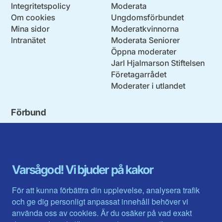
Integritetspolicy
Moderata
Om cookies
Ungdomsförbundet
Mina sidor
Moderatkvinnorna
Intranätet
Moderata Seniorer
Öppna moderater
Jarl Hjalmarson Stiftelsen
Företagarrådet
Moderater i utlandet
Förbund
Blekinge län
Stockholms stad och län
Dalarna
Södermanlands län
Gotland
Uppsala län
Gävleborg
Värmlands län
Varsågod! Vi bjuder på kakor
Halland
Västerbotten
Jämtlands län
Västra Götaland
För att kunna förbättra din upplevelse, analysera trafik
Jönköpings län
Västernorrland
och ge dig personligt anpassat innehåll behöver vi
Kalmar län
Västmanland
använda oss av cookies. Är du osäker på vad exakt
Kronobergs län
Örebro län