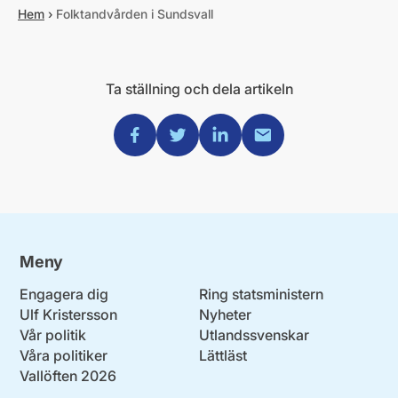
Hem
›
Folktandvården i Sundsvall
Ta ställning och dela artikeln
Dela via Facebook
Dela via Twitter
Dela via Linkedin
Dela via Mail
Meny
Engagera dig
Ring statsministern
Ulf Kristersson
Nyheter
Vår politik
Utlandssvenskar
Våra politiker
Lättläst
Vallöften 2026