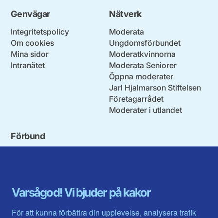
Genvägar
Nätverk
Integritetspolicy
Moderata
Om cookies
Ungdomsförbundet
Mina sidor
Moderatkvinnorna
Intranätet
Moderata Seniorer
Öppna moderater
Jarl Hjalmarson Stiftelsen
Företagarrådet
Moderater i utlandet
Förbund
Blekinge län
Stockholms stad och län
Dalarna
Södermanlands län
Gotland
Uppsala län
Gävleborg
Värmlands län
Varsågod! Vi bjuder på kakor
Halland
Västerbotten
Jämtlands län
Västra Götaland
För att kunna förbättra din upplevelse, analysera trafik