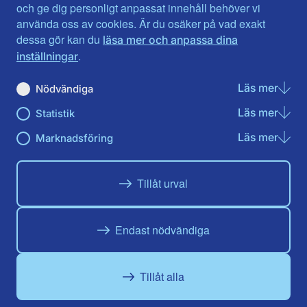
Jönköpings län
Västernorrland
och ge dig personligt anpassat innehåll behöver vi
Kalmar län
Västmanland
använda oss av cookies. Är du osäker på vad exakt
Kronobergs län
Örebro län
dessa gör kan du
läsa mer och anpassa dina
Norrbotten
Östergötland
.
inställningar
Skåne län
Läs mer
om N
Nödvändiga
Du hittar oss här på sociala medier
Läs mer
om St
Statistik
Facebook
X
Instagram
Linkedin
Youtube
Läs mer
om Ma
Marknadsföring
Tillåt urval
Endast nödvändiga
Tillåt alla