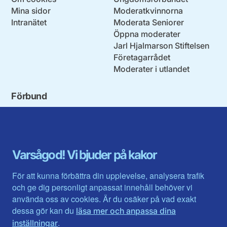
Mina sidor
Moderatkvinnorna
Intranätet
Moderata Seniorer
Öppna moderater
Jarl Hjalmarson Stiftelsen
Företagarrådet
Moderater i utlandet
Förbund
Blekinge län
Stockholms stad och län
Dalarna
Södermanlands län
Gotland
Uppsala län
Gävleborg
Värmlands län
Varsågod! Vi bjuder på kakor
Halland
Västerbotten
Jämtlands län
Västra Götaland
För att kunna förbättra din upplevelse, analysera trafik
Jönköpings län
Västernorrland
och ge dig personligt anpassat innehåll behöver vi
Kalmar län
Västmanland
använda oss av cookies. Är du osäker på vad exakt
Kronobergs län
Örebro län
dessa gör kan du
läsa mer och anpassa dina
Norrbotten
Östergötland
.
inställningar