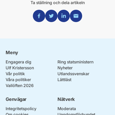
Ta ställning och dela artikeln
Dela via Facebook
Dela via Twitter
Dela via Linkedin
Dela via Mail
Meny
Engagera dig
Ring statsministern
Ulf Kristersson
Nyheter
Vår politik
Utlandssvenskar
Våra politiker
Lättläst
Vallöften 2026
Genvägar
Nätverk
Integritetspolicy
Moderata
Om cookies
Ungdomsförbundet