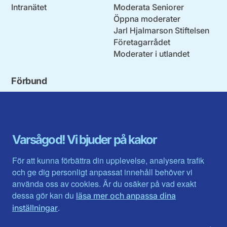
Intranätet
Moderata Seniorer
Öppna moderater
Jarl Hjalmarson Stiftelsen
Företagarrådet
Moderater i utlandet
Förbund
Blekinge län
Stockholms stad och län
Dalarna
Södermanlands län
Gotland
Uppsala län
Gävleborg
Värmlands län
Varsågod! Vi bjuder på kakor
Halland
Västerbotten
Jämtlands län
Västra Götaland
För att kunna förbättra din upplevelse, analysera trafik
Jönköpings län
Västernorrland
och ge dig personligt anpassat innehåll behöver vi
Kalmar län
Västmanland
använda oss av cookies. Är du osäker på vad exakt
Kronobergs län
Örebro län
dessa gör kan du
läsa mer och anpassa dina
Norrbotten
Östergötland
.
inställningar
Skåne län