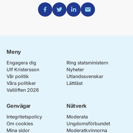
Dela via Facebook
Dela via Twitter
Dela via Linkedin
Dela via Mail
Meny
Engagera dig
Ring statsministern
Ulf Kristersson
Nyheter
Vår politik
Utlandssvenskar
Våra politiker
Lättläst
Vallöften 2026
Genvägar
Nätverk
Integritetspolicy
Moderata
Om cookies
Ungdomsförbundet
Mina sidor
Moderatkvinnorna