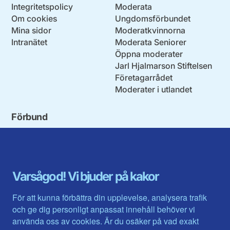
Integritetspolicy
Moderata
Om cookies
Ungdomsförbundet
Mina sidor
Moderatkvinnorna
Intranätet
Moderata Seniorer
Öppna moderater
Jarl Hjalmarson Stiftelsen
Företagarrådet
Moderater i utlandet
Förbund
Blekinge län
Stockholms stad och län
Dalarna
Södermanlands län
Gotland
Uppsala län
Gävleborg
Värmlands län
Varsågod! Vi bjuder på kakor
Halland
Västerbotten
Jämtlands län
Västra Götaland
För att kunna förbättra din upplevelse, analysera trafik
Jönköpings län
Västernorrland
och ge dig personligt anpassat innehåll behöver vi
Kalmar län
Västmanland
använda oss av cookies. Är du osäker på vad exakt
Kronobergs län
Örebro län