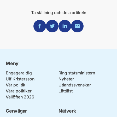
Ta ställning och dela artikeln
Dela via Facebook
Dela via Twitter
Dela via Linkedin
Dela via Mail
Meny
Engagera dig
Ring statsministern
Ulf Kristersson
Nyheter
Vår politik
Utlandssvenskar
Våra politiker
Lättläst
Vallöften 2026
Genvägar
Nätverk