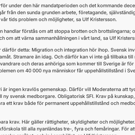
rför under den här mandatperioden och det kommande dece
år från den sunda grunden arbete, företagande, självständi
vår tids problem och möjligheter, sa Ulf Kristersson.
 handlar förstås om att stoppa brotten och brottslingarna; 
ch om att värna sammanhållningen i vårt land, sa Ulf Krister
därför detta: Migration och integration hör ihop. Svensk inv
måt. Stramare än idag. Och därför kan vi inte gå tillbaka till
invandrare och deras anhöriga som kommer till Sverige är för
blemen om 40 000 nya människor får uppehållstillstånd i Sver
vi är ingen kravlös gemenskap. Därför vill Moderaterna att t
ill ny svensk medborgare. Obligatorisk SFI. Krav på kunskap,
a ett krav både för permanent uppehållstillstånd och medbo
bara krav. Här gäller rättigheter, skyldigheter och möjligheter
förskola till alla nyanländas tre-, fyra och femåringar. För a