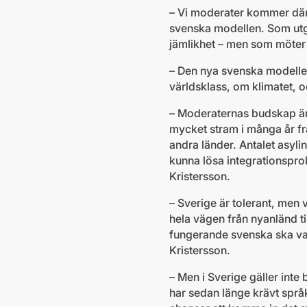
– Vi moderater kommer dä
svenska modellen. Som utg
jämlikhet – men som möter 
– Den nya svenska modellen
världsklass, om klimatet, o
– Moderaternas budskap är 
mycket stram i många år fra
andra länder. Antalet asyl
kunna lösa integrationspro
Kristersson.
– Sverige är tolerant, men 
hela vägen från nyanländ t
fungerande svenska ska var
Kristersson.
– Men i Sverige gäller inte 
har sedan länge krävt språk