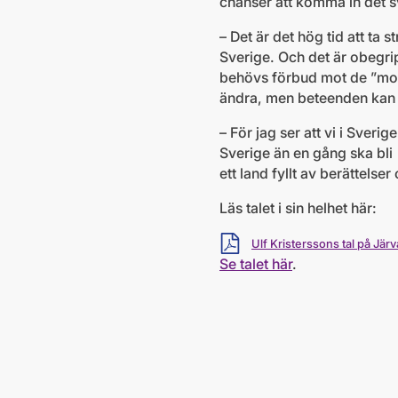
chanser att komma in det sv
– Det är det hög tid att ta 
Sverige. Och det är obegrip
behövs förbud mot de ”mora
ändra, men beteenden kan o
– För jag ser att vi i Sveri
Sverige än en gång ska bli
ett land fyllt av berättels
Läs talet i sin helhet här:
Ladda ner
Ulf Kristerssons tal på Jä
Se talet här
.