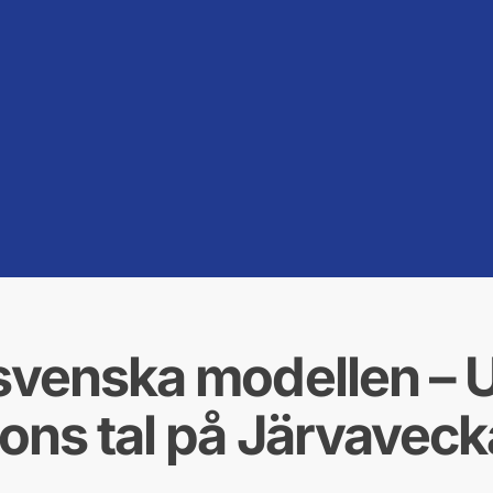
svenska modellen – U
sons tal på Järvavec