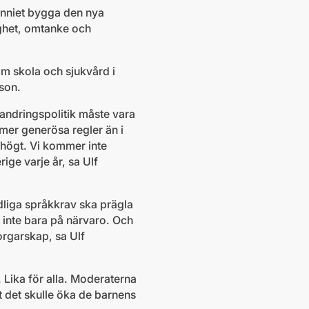
nniet bygga den nya
ghet, omtanke och
om skola och sjukvård i
sson.
andringspolitik måste vara
 mer generösa regler än i
 högt. Vi kommer inte
ige varje år, sa Ulf
ydliga språkkrav ska prägla
 inte bara på närvaro. Och
rgarskap, sa Ulf
. Lika för alla. Moderaterna
tt det skulle öka de barnens