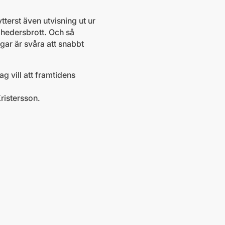
tterst även utvisning ut ur
r hedersbrott. Och så
ar är svåra att snabbt
ag vill att framtidens
Kristersson.