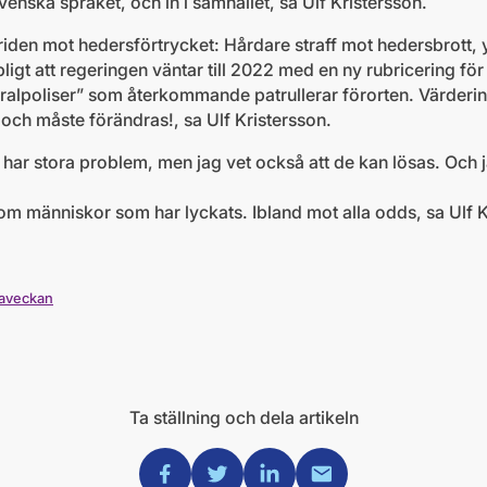
enska språket, och in i samhället, sa Ulf Kristersson.
striden mot hedersförtrycket: Hårdare straff mot hedersbrott, y
ligt att regeringen väntar till 2022 med en ny rubricering fö
lpoliser” som återkommande patrullerar förorten. Värdering
ch måste förändras!, sa Ulf Kristersson.
ge har stora problem, men jag vet också att de kan lösas. Och j
er om människor som har lyckats. Ibland mot alla odds, sa Ulf 
rvaveckan
Ta ställning och dela artikeln
Dela via Facebook
Dela via Twitter
Dela via Linkedin
Dela via Mail