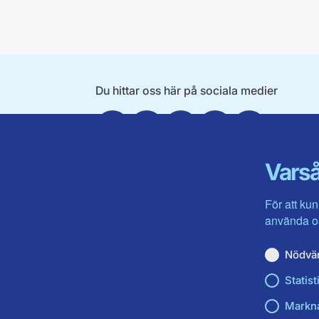
Du hittar oss här på sociala medier
Facebook
X
Instagram
Linkedin
Youtube
Varså
För att kun
använda os
Nödvä
Statist
Markn