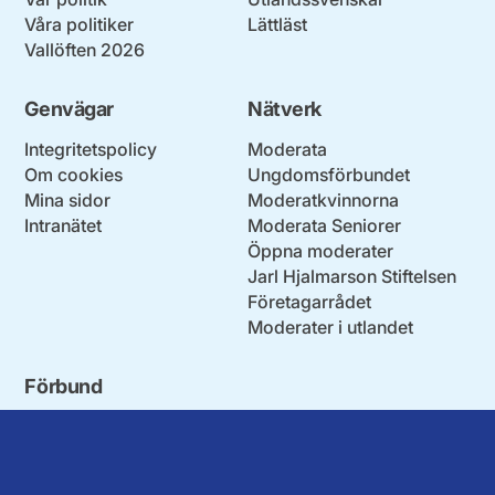
Våra politiker
Lättläst
Vallöften 2026
Genvägar
Nätverk
Integritetspolicy
Moderata
Om cookies
Ungdomsförbundet
Mina sidor
Moderatkvinnorna
Intranätet
Moderata Seniorer
Öppna moderater
Jarl Hjalmarson Stiftelsen
Företagarrådet
Moderater i utlandet
Förbund
Blekinge län
Stockholms stad och län
Dalarna
Södermanlands län
Gotland
Uppsala län