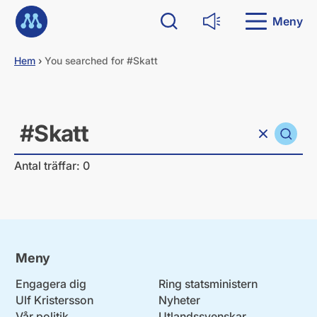
G
Till startsidan
å
Meny
Sök
Läs upp
d
i
Hem
›
You searched for #Skatt
r
e
k
Sök
t
t
Sök
i
Rensa sökfält
Vad söker du?
l
l
Antal träffar: 0
i
n
n
e
h
å
Meny
l
l
Engagera dig
Ring statsministern
Ulf Kristersson
Nyheter
Vår politik
Utlandssvenskar