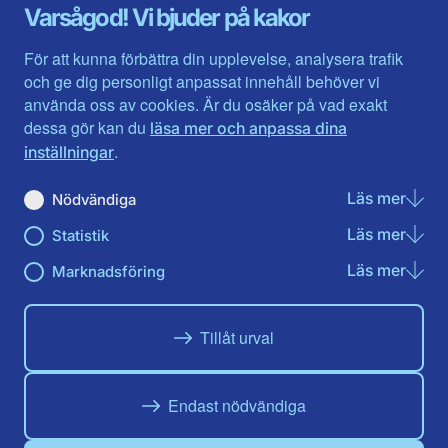
Gävleborg
Värmlands län
Varsågod! Vi bjuder på kakor
Halland
Västerbotten
Jämtlands län
Västra Götaland
För att kunna förbättra din upplevelse, analysera trafik
Jönköpings län
Västernorrland
och ge dig personligt anpassat innehåll behöver vi
Kalmar län
Västmanland
använda oss av cookies. Är du osäker på vad exakt
Kronobergs län
Örebro län
dessa gör kan du
läsa mer och anpassa dina
Norrbotten
Östergötland
.
inställningar
Skåne län
Läs mer
om N
Nödvändiga
Du hittar oss här på sociala medier
Läs mer
om St
Statistik
Facebook
X
Instagram
Linkedin
Youtube
Läs mer
om Ma
Marknadsföring
Tillåt urval
Endast nödvändiga