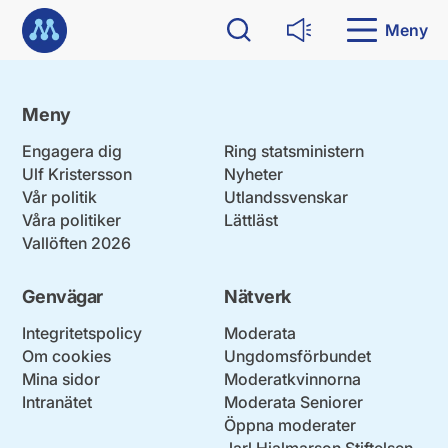
G
Till startsidan
å
Meny
Sök
Läs upp
d
i
r
e
Meny
k
t
Engagera dig
Ring statsministern
t
Ulf Kristersson
Nyheter
i
Vår politik
Utlandssvenskar
l
Våra politiker
Lättläst
l
Vallöften 2026
i
n
n
Genvägar
Nätverk
e
h
Integritetspolicy
Moderata
å
Om cookies
Ungdomsförbundet
l
Mina sidor
Moderatkvinnorna
l
Intranätet
Moderata Seniorer
Öppna moderater
Jarl Hjalmarson Stiftelsen