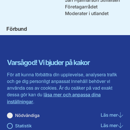
Företagarrådet
Moderater i utlandet
Förbund
Blekinge län
Stockholms stad och län
Dalarna
Södermanlands län
Gotland
Uppsala län
Gävleborg
Värmlands län
Varsågod! Vi bjuder på kakor
Halland
Västerbotten
Jämtlands län
Västra Götaland
För att kunna förbättra din upplevelse, analysera trafik
Jönköpings län
Västernorrland
och ge dig personligt anpassat innehåll behöver vi
Kalmar län
Västmanland
använda oss av cookies. Är du osäker på vad exakt
Kronobergs län
Örebro län
dessa gör kan du
läsa mer och anpassa dina
Norrbotten
Östergötland
.
inställningar
Skåne län
Läs mer
om N
Nödvändiga
Du hittar oss här på sociala medier
Läs mer
om St
Statistik