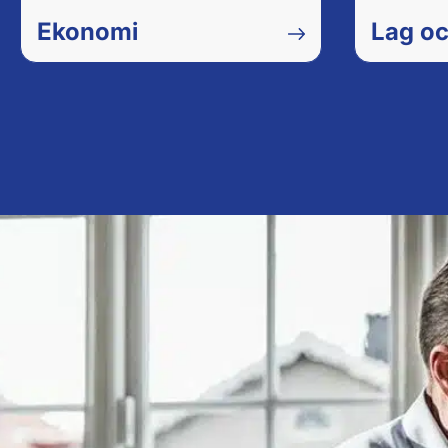
Ekonomi
Lag oc