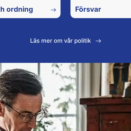
h ordning
Försvar
Läs mer om vår politik