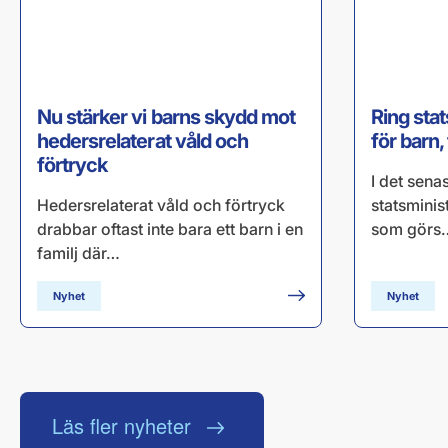
Nu stärker vi barns skydd mot
Ring sta
hedersrelaterat våld och
för barn,
förtryck
I det sena
Hedersrelaterat våld och förtryck
statsminis
drabbar oftast inte bara ett barn i en
som görs
familj där…
Nyhet
Nyhet
Läs fler nyheter