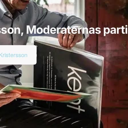
rsson, Moderaternas part
Kristersson