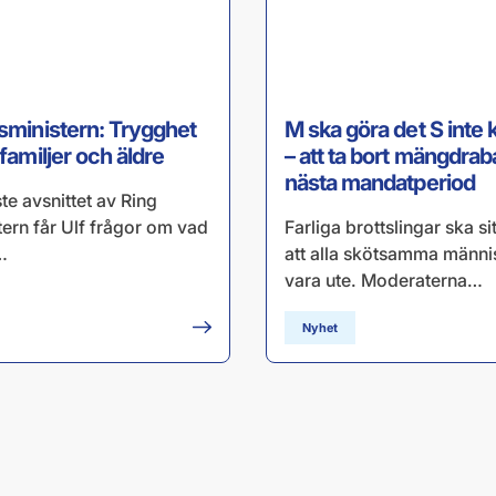
tsministern: Trygghet
M ska göra det S inte k
 familjer och äldre
– att ta bort mängdrab
nästa mandatperiod
ste avsnittet av Ring
tern får Ulf frågor om vad
Farliga brottslingar ska si
…
att alla skötsamma männi
vara ute. Moderaterna…
Nyhet