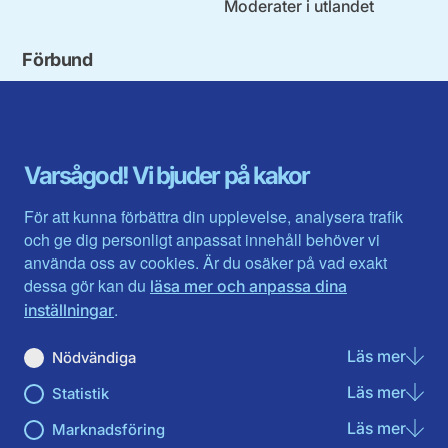
Moderater i utlandet
Förbund
Blekinge län
Stockholms stad och län
Dalarna
Södermanlands län
Gotland
Uppsala län
Gävleborg
Värmlands län
Varsågod! Vi bjuder på kakor
Halland
Västerbotten
Jämtlands län
Västra Götaland
För att kunna förbättra din upplevelse, analysera trafik
Jönköpings län
Västernorrland
och ge dig personligt anpassat innehåll behöver vi
Kalmar län
Västmanland
använda oss av cookies. Är du osäker på vad exakt
Kronobergs län
Örebro län
dessa gör kan du
läsa mer och anpassa dina
Norrbotten
Östergötland
.
inställningar
Skåne län
Läs mer
om N
Nödvändiga
Du hittar oss här på sociala medier
Läs mer
om St
Statistik
Facebook
Twitter
Instagram
Linkedin
Youtube
Läs mer
om Ma
Marknadsföring