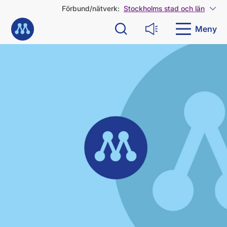
G
Förbund/nätverk:
Stockholms stad och län
Visa
å
Till startsidan
d
Meny
Sök
Läs upp
i
r
Denna nyhet är mer än 3 år gammal
e
k
t
t
i
l
l
i
n
n
e
h
å
l
l