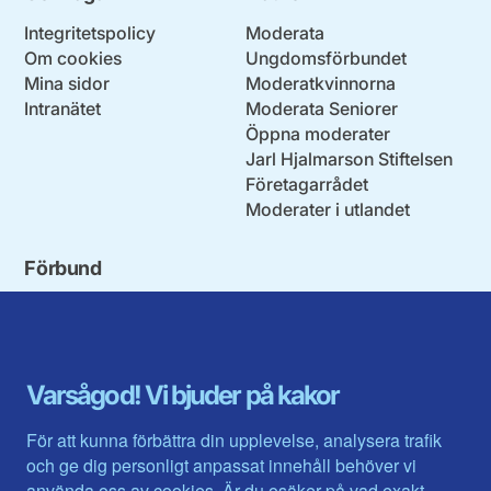
Integritetspolicy
Moderata
Om cookies
Ungdomsförbundet
Mina sidor
Moderatkvinnorna
Intranätet
Moderata Seniorer
Öppna moderater
Jarl Hjalmarson Stiftelsen
Företagarrådet
Moderater i utlandet
Förbund
Blekinge län
Stockholms stad och län
Dalarna
Södermanlands län
Gotland
Uppsala län
Gävleborg
Värmlands län
Varsågod! Vi bjuder på kakor
Halland
Västerbotten
Jämtlands län
Västra Götaland
För att kunna förbättra din upplevelse, analysera trafik
Jönköpings län
Västernorrland
och ge dig personligt anpassat innehåll behöver vi
Kalmar län
Västmanland
använda oss av cookies. Är du osäker på vad exakt