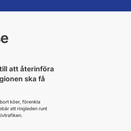
se
ill att återinföra
regionen ska få
 bort köer, förenkla
ebär att ringleden runt
ivtrafiken.