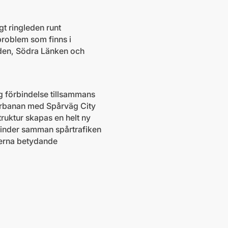
gt ringleden runt
problem som finns i
eden, Södra Länken och
g förbindelse tillsammans
värbanan med Spårväg City
ruktur skapas en helt ny
binder samman spårtrafiken
rerna betydande