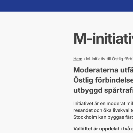
M-initiati
Hem
›
M-initiativ till Östlig för
Moderaterna utfäst
Östlig förbindelse 
utbyggd spårtraf
Initiativet är en moderat m
resandet och öka livskvalité
Stockholm kan byggas färdig
Vallöftet är uppdelat i två 