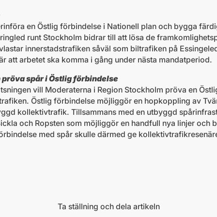
e
rinföra en Östlig förbindelse i Nationell plan och bygga färdi
ringled runt Stockholm bidrar till att lösa de framkomlighets
astar innerstadstrafiken såväl som biltrafiken på Essingel
är att arbetet ska komma i gång under nästa mandatperiod.
 pröva spår i Östlig förbindelse
atsningen vill Moderaterna i Region Stockholm pröva en Östli
rafiken. Östlig förbindelse möjliggör en hopkoppling av T
gd kollektivtrafik. Tillsammans med en utbyggd spårinfrast
ckla och Ropsten som möjliggör en handfull nya linjer och 
förbindelse med spår skulle därmed ge kollektivtrafikresenä
Ta ställning och dela artikeln