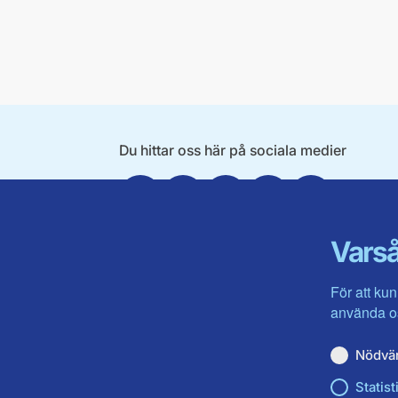
Du hittar oss här på sociala medier
Facebook
Twitter
Instagram
Linkedin
Youtube
Varså
För att kun
använda os
Nödvä
Statist