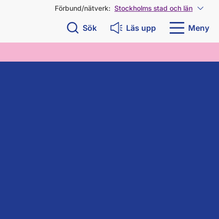
Förbund/nätverk:
Stockholms stad och län
Visa 
Sök
Läs upp
Meny