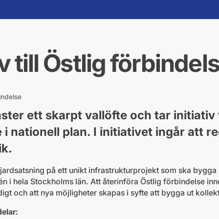
v till Östlig förbindel
bindelse
er ett skarpt vallöfte och tar initiativ t
i nationell plan. I initiativet ingår att 
ik.
iljardsatsning på ett unikt infrastrukturprojekt som ska bygga
n i hela Stockholms län. Att återinföra Östlig förbindelse inn
t och att nya möjligheter skapas i syfte att bygga ut kollekt
delar: