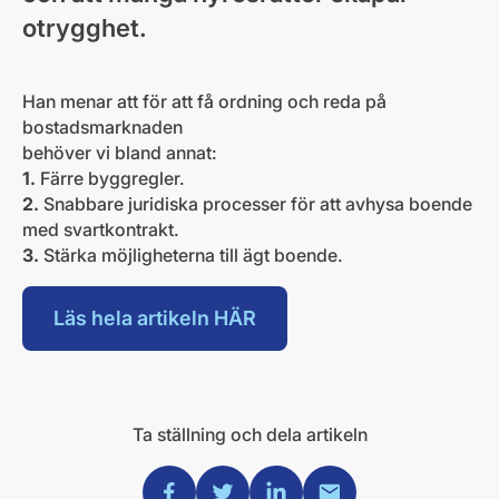
otrygghet.
Han menar att för att få ordning och reda på
bostadsmarknaden
behöver vi bland annat:
1.
Färre byggregler.
2.
Snabbare juridiska processer för att avhysa boende
med svartkontrakt.
3.
Stärka möjligheterna till ägt boende.
Läs hela artikeln HÄR
Ta ställning och dela artikeln
Dela via Facebook
Dela via Twitter
Dela via Linkedin
Dela via Mail