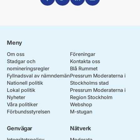
Meny
Om oss
Föreningar
Stadgar och
Kontakta oss
nomineringsregler
Blå Rummet
Fyllnadsval av nämndemän
Pressrum Moderaterna i
Nationell politik
Stockholms stad
Lokal politik
Pressrum Moderaterna i
Nyheter
Region Stockholm
Våra politiker
Webshop
Förbundsstyrelsen
M-stugan
Genvägar
Nätverk
Integritetspolicy
Moderata