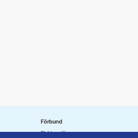
Förbund
Blekinge län