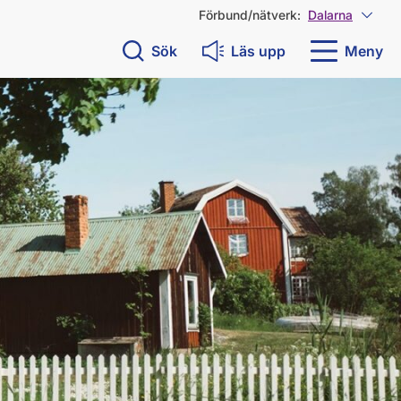
Förbund/nätverk:
Dalarna
Visa 
Sök
Läs upp
Meny