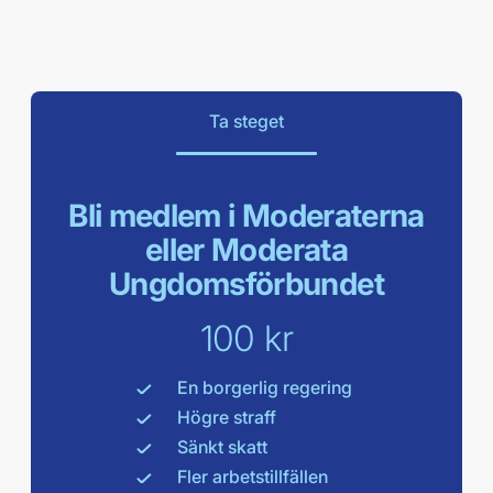
Ta steget
Bli medlem i Moderaterna
eller Moderata
Ungdomsförbundet
100 kr
En borgerlig regering
Högre straff
Sänkt skatt
Fler arbetstillfällen