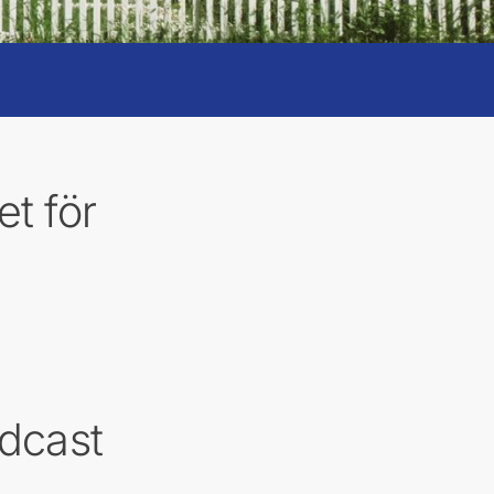
t för
dcast