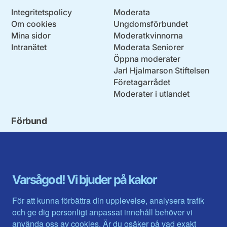
Integritetspolicy
Moderata
Om cookies
Ungdomsförbundet
Mina sidor
Moderatkvinnorna
Intranätet
Moderata Seniorer
Öppna moderater
Jarl Hjalmarson Stiftelsen
Företagarrådet
Moderater i utlandet
Förbund
Blekinge län
Stockholms stad och län
Dalarna
Södermanlands län
Gotland
Uppsala län
Gävleborg
Värmlands län
Varsågod! Vi bjuder på kakor
Halland
Västerbotten
Jämtlands län
Västra Götaland
För att kunna förbättra din upplevelse, analysera trafik
Jönköpings län
Västernorrland
och ge dig personligt anpassat innehåll behöver vi
Kalmar län
Västmanland
använda oss av cookies. Är du osäker på vad exakt