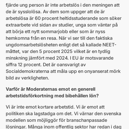
fjärde ung person är inte arbetslös i den meningen att
de är sysslolösa. Av dem som uppger att de är
arbetslösa är 60 procent heltidsstuderande som söker
extraarbete vid sidan av studier, unga som väntar på
att börja ett nytt sommarjobb eller som är nyss
hemkomna från en resa. När vi ser till den faktiska
ungdomsarbetslösheten enligt det så kallade NEET-
måttet, var den 5 procent 2025 vilket är en tydlig
minskning jämfört med 2024. I EU är motsvarande
siffra 12 procent. Det är oansvarigt av
Socialdemokraterna att måla upp en onyanserat mörk
bild av verkligheten.
Varför är Moderaternas emot en generell
arbetstidsförkortning med bibehållen lön?
Vi är inte emot kortare arbetstid. Vi är emot att
politiken ska lagstadga om det. Vi värnar den svenska
modellen som möjliggör för branschanpassade
lösningar. Många inom offentlig sektor har redan i dag