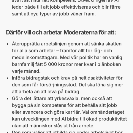
svårt att hitta rätt kompetens. Utvecklingen av AI
leder både till att jobb effektiviseras och blir färre
samt att nya typer av jobb växer fram.
Därför vill och arbetar Moderaterna för att:
Återupprätta arbetslinjen genom att sänka skatten
för alla som arbetar – framför allt för låg- och
medelinkomsttagare. Med vår politik har en vanlig
barnfamilj fått 5 000 kronor mer kvar i plånboken
varje månad.
Införa bidragstak och krav på heltidsaktiviteter för
den som får försörjningsstöd. Det ska löna sig mer
att arbeta än att leva på bidrag.
Göra det lättare att yrkesväxla, men också att
bygga på sin kompetens för att behålla sitt jobb
eller avancera och göra karriär. Väl omhändertaget
kan utvecklingen med AI bidra till ökad produktivitet
utan att människor slås ut från arbete.
Den som väljer att utbilda sig under arbetslivet bör