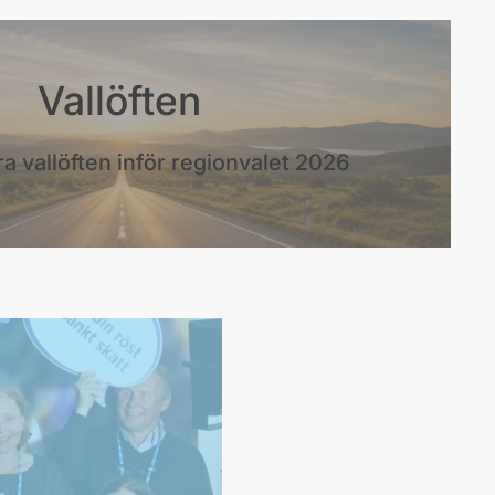
Vallöften
a vallöften inför regionvalet 2026