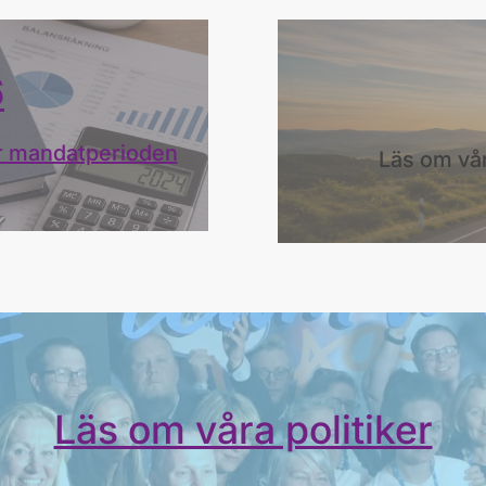
6
er mandatperioden
Läs om vår
Läs om våra politiker