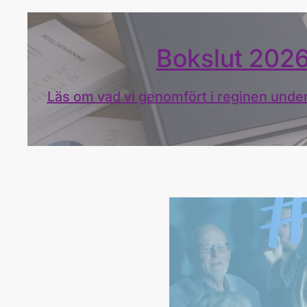
Bokslut 202
Läs om vad vi genomfört i reginen und