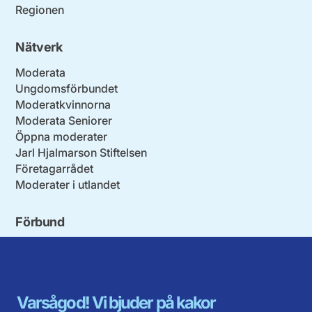
Regionen
Nätverk
Moderata
Ungdomsförbundet
Moderatkvinnorna
Moderata Seniorer
Öppna moderater
Jarl Hjalmarson Stiftelsen
Företagarrådet
Moderater i utlandet
Förbund
Blekinge län
Stockholms stad och län
Dalarna
Södermanlands län
Gotland
Uppsala län
Gävleborg
Värmlands län
Varsågod! Vi bjuder på kakor
Halland
Västerbotten