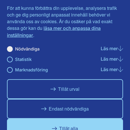
Jämtlands län
Västra Götaland
För att kunna förbättra din upplevelse, analysera trafik
Jönköpings län
Västernorrland
och ge dig personligt anpassat innehåll behöver vi
Kalmar län
Västmanland
använda oss av cookies. Är du osäker på vad exakt
Kronobergs län
Örebro län
dessa gör kan du
läsa mer och anpassa dina
Norrbotten
Östergötland
.
inställningar
Skåne län
Läs mer
om N
Nödvändiga
Du hittar oss här på sociala medier
Läs mer
om St
Statistik
Facebook
Twitter
Instagram
Linkedin
Youtube
Läs mer
om Ma
Marknadsföring
Tillåt urval
Endast nödvändiga
Tillåt alla