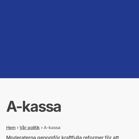
A-kassa
Hem
›
Vår politik
›
A-kassa
Moderaterna genomför kraftfulla reformer för att