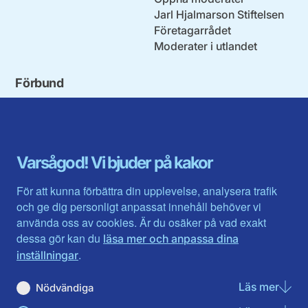
Jarl Hjalmarson Stiftelsen
Företagarrådet
Moderater i utlandet
Förbund
Blekinge län
Stockholms stad och län
Dalarna
Södermanlands län
Gotland
Uppsala län
Gävleborg
Värmlands län
Varsågod! Vi bjuder på kakor
Halland
Västerbotten
Jämtlands län
Västra Götaland
För att kunna förbättra din upplevelse, analysera trafik
Jönköpings län
Västernorrland
och ge dig personligt anpassat innehåll behöver vi
Kalmar län
Västmanland
använda oss av cookies. Är du osäker på vad exakt
Kronobergs län
Örebro län
dessa gör kan du
läsa mer och anpassa dina
Norrbotten
Östergötland
.
inställningar
Skåne län
Läs mer
om N
Nödvändiga
Du hittar oss här på sociala medier