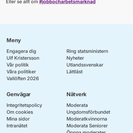
Eller se allt om
#jobbocharbetsmarknad
Meny
Engagera dig
Ring statsministern
Ulf Kristersson
Nyheter
Vår politik
Utlandssvenskar
Våra politiker
Lättläst
Vallöften 2026
Genvägar
Nätverk
Integritetspolicy
Moderata
Om cookies
Ungdomsförbundet
Mina sidor
Moderatkvinnorna
Intranätet
Moderata Seniorer
Öppna moderater