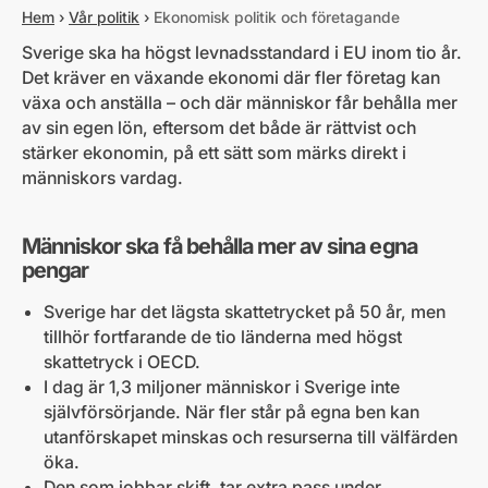
Hem
›
Vår politik
›
Ekonomisk politik och företagande
Sverige ska ha högst levnadsstandard i EU inom tio år.
Det kräver en växande ekonomi där fler företag kan
växa och anställa – och där människor får behålla mer
av sin egen lön, eftersom det både är rättvist och
stärker ekonomin, på ett sätt som märks direkt i
människors vardag.
Människor ska få behålla mer av sina egna
pengar
Sverige har det lägsta skattetrycket på 50 år, men
tillhör fortfarande de tio länderna med högst
skattetryck i OECD.
I dag är 1,3 miljoner människor i Sverige inte
självförsörjande. När fler står på egna ben kan
utanförskapet minskas och resurserna till välfärden
öka.
Den som jobbar skift, tar extra pass under