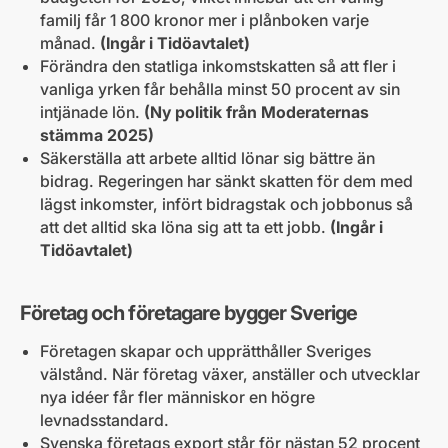
familj får 1 800 kronor mer i plånboken varje
månad.
(Ingår i Tidöavtalet)
Förändra den statliga inkomstskatten så att fler i
vanliga yrken får behålla minst 50 procent av sin
intjänade lön.
(Ny politik från Moderaternas
stämma 2025)
Säkerställa att arbete alltid lönar sig bättre än
bidrag. Regeringen har sänkt skatten för dem med
lägst inkomster, infört bidragstak och jobbonus så
att det alltid ska löna sig att ta ett jobb.
(Ingår i
Tidöavtalet)
Företag och företagare bygger Sverige
Företagen skapar och upprätthåller Sveriges
välstånd. När företag växer, anställer och utvecklar
nya idéer får fler människor en högre
levnadsstandard.
Svenska företags export står för nästan 52 procent