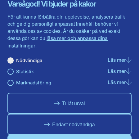
Gävleborg
Värmlands län
Varsågod! Vi bjuder på kakor
Halland
Västerbotten
Jämtlands län
Västra Götaland
För att kunna förbättra din upplevelse, analysera trafik
Jönköpings län
Västernorrland
och ge dig personligt anpassat innehåll behöver vi
Kalmar län
Västmanland
använda oss av cookies. Är du osäker på vad exakt
Kronobergs län
Örebro län
dessa gör kan du
läsa mer och anpassa dina
Norrbotten
Östergötland
.
inställningar
Skåne län
Läs mer
om N
Nödvändiga
Du hittar oss här på sociala medier
Läs mer
om St
Statistik
Facebook
X
Instagram
Linkedin
Youtube
Läs mer
om Ma
Marknadsföring
Tillåt urval
Endast nödvändiga