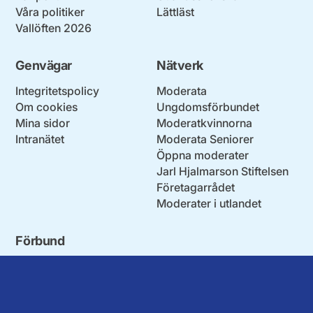
Våra politiker
Lättläst
Vallöften 2026
Genvägar
Nätverk
Integritetspolicy
Moderata
Om cookies
Ungdomsförbundet
Mina sidor
Moderatkvinnorna
Intranätet
Moderata Seniorer
Öppna moderater
Jarl Hjalmarson Stiftelsen
Företagarrådet
Moderater i utlandet
Förbund
Blekinge län
Stockholms stad och län
Dalarna
Södermanlands län
Gotland
Uppsala län