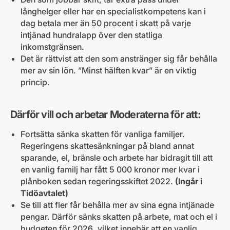
långhelger eller har en specialistkompetens kan i
dag betala mer än 50 procent i skatt på varje
intjänad hundralapp över den statliga
inkomstgränsen.
Det är rättvist att den som anstränger sig får behålla
mer av sin lön. ”Minst hälften kvar” är en viktig
princip.
Därför vill och arbetar Moderaterna för att:
Fortsätta sänka skatten för vanliga familjer.
Regeringens skattesänkningar på bland annat
sparande, el, bränsle och arbete har bidragit till att
en vanlig familj har fått 5 000 kronor mer kvar i
plånboken sedan regeringsskiftet 2022.
(Ingår i
Tidöavtalet)
Se till att fler får behålla mer av sina egna intjänade
pengar. Därför sänks skatten på arbete, mat och el i
budgeten för 2026, vilket innebär att en vanlig