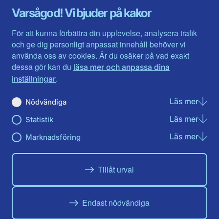
Gävleborg
Värmlands län
Varsågod! Vi bjuder på kakor
Halland
Västerbotten
Jämtlands län
Västra Götaland
För att kunna förbättra din upplevelse, analysera trafik
Jönköpings län
Västernorrland
och ge dig personligt anpassat innehåll behöver vi
Kalmar län
Västmanland
använda oss av cookies. Är du osäker på vad exakt
Kronobergs län
Örebro län
dessa gör kan du
läsa mer och anpassa dina
Norrbotten
Östergötland
.
inställningar
Skåne län
Läs mer
om N
Nödvändiga
Du hittar oss här på sociala medier
Läs mer
om St
Statistik
Facebook
X
Instagram
Linkedin
Youtube
Läs mer
om Ma
Marknadsföring
Tillåt urval
Endast nödvändiga