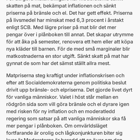
skatten på mat, bekämpat inflationen och sänkt
priserna på bränsle och el. Det har gett effekt. Priserna
på livsmedel har minskat med 6,3 procent i årstakt
enligt SCB. Med lägre priser på mat blir det mer
pengar över i plånboken till annat. Det skapar utrymme
för att åka på semester, renovera ett hem eller att köpa
nya kläder till barnen. För de med små marginaler blir
matkostnaderna en stor utgift. Sänkt skatt på mat har
gynnat de som har det sämst ställt allra mest.
Matpriserna steg kraftigt under inflationskrisen och
efter att Socialdemokraterna genom politiska beslut
drivit upp bränsle- och elpriserna. Det gjorde livet dyrt
för vanliga människor. Valet i höst står mellan en
rödgrön sida som vill göra bränsle och el dyrare igen
med risken för ny inflation och en moderatledd
regering som satsar på att vanliga människor ska få
mer pengar i plånboken. Om omvärldsläget
fortfarande är orolig och lågkonjunkturen biter sig