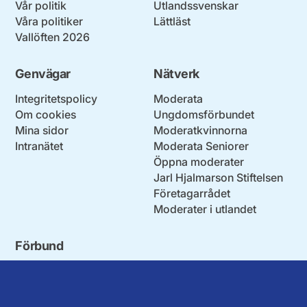
Vår politik
Utlandssvenskar
Våra politiker
Lättläst
Vallöften 2026
Genvägar
Nätverk
Integritetspolicy
Moderata
Om cookies
Ungdomsförbundet
Mina sidor
Moderatkvinnorna
Intranätet
Moderata Seniorer
Öppna moderater
Jarl Hjalmarson Stiftelsen
Företagarrådet
Moderater i utlandet
Förbund
Blekinge län
Stockholms stad och län
Dalarna
Södermanlands län
Gotland
Uppsala län