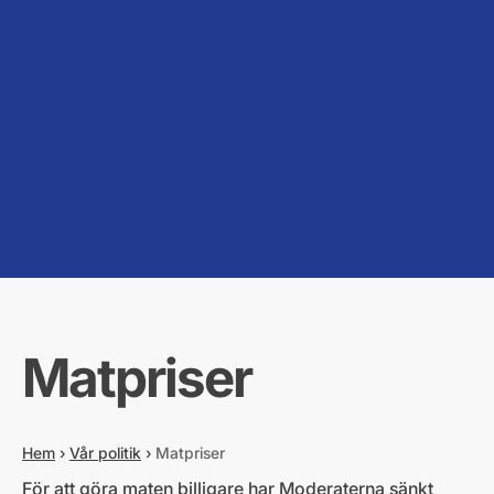
Matpriser
Hem
›
Vår politik
›
Matpriser
För att göra maten billigare har Moderaterna sänkt