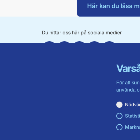
Här kan du läsa m
Du hittar oss här på sociala medier
Facebook
Twitter
Instagram
Linkedin
Youtube
Varså
För att kun
använda os
Nödvä
Statist
Markn