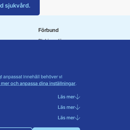
d sjukvård.
Förbund
Blekinge län
ndet
Dalarna
orna
Gotland
orer
Gävleborg
ter
Halland
n
Visa fler ...
igt anpassat innehåll behöver vi
.
 mer och anpassa dina inställningar
t
landet
Läs mer
om Nödvändiga cookies
Läs mer
om Statistik cookies
Läs mer
om Marknadsföring cook