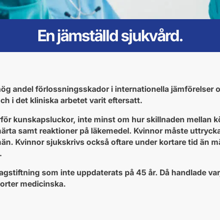
En jämställd sjukvård.
hög andel förlossningsskador i internationella jämförelser
 i det kliniska arbetet varit eftersatt.
rför kunskapsluckor, inte minst om hur skillnaden mellan k
ta samt reaktioner på läkemedel. Kvinnor måste uttrycka 
. Kvinnor sjukskrivs också oftare under kortare tid än 
.
gstiftning som inte uppdaterats på 45 år. Då handlade varj
borter medicinska.