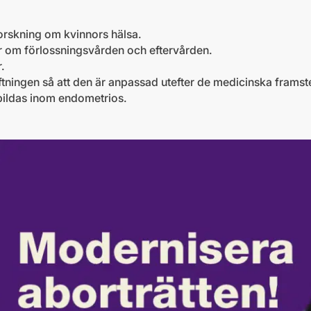
forskning om kvinnors hälsa.
njer om förlossningsvården och eftervården.
.
ftningen så att den är anpassad utefter de medicinska framst
bildas inom endometrios.