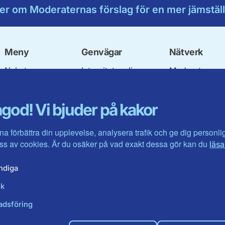
er om Moderaternas förslag för en mer jämställ
Meny
Genvägar
Nätverk
Nyheter
Integritetspolicy
Moderata
Vår politik
Om cookies
Ungdomsförbu
Våra politiker
Mina sidor
Moderatkvinn
god! Vi bjuder på kakor
Om oss
Intranätet
Moderata Seni
Kontakta oss
Öppna modera
Jarl Hjalmarso
na förbättra din upplevelse, analysera trafik och ge dig personl
Stiftelsen
s av cookies. Är du osäker på vad exakt dessa gör kan du
läsa
Företagarråde
Moderater i ut
ndiga
ik
adsföring