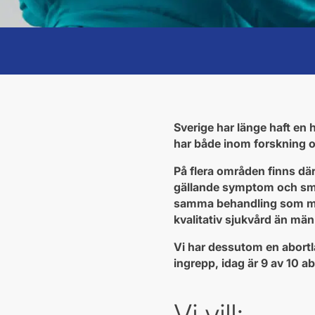
Sverige har länge haft en 
har både inom forskning och
På flera områden finns dä
gällande symptom och smär
samma behandling som män
kvalitativ sjukvård än män
Vi har dessutom en abortla
ingrepp, idag är 9 av 10 a
Vi vill: