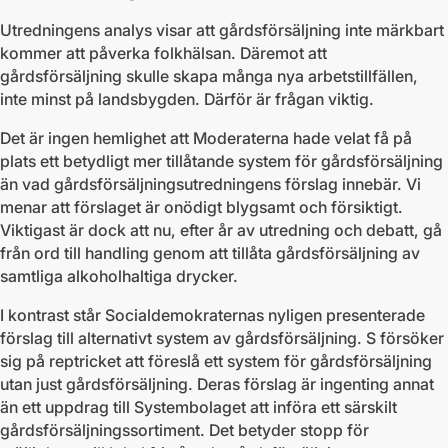
Utredningens analys visar att gårdsförsäljning inte märkbart
kommer att påverka folkhälsan. Däremot att
gårdsförsäljning skulle skapa många nya arbetstillfällen,
inte minst på landsbygden. Därför är frågan viktig.
Det är ingen hemlighet att Moderaterna hade velat få på
plats ett betydligt mer tillåtande system för gårdsförsäljning
än vad gårdsförsäljningsutredningens förslag innebär. Vi
menar att förslaget är onödigt blygsamt och försiktigt.
Viktigast är dock att nu, efter år av utredning och debatt, gå
från ord till handling genom att tillåta gårdsförsäljning av
samtliga alkoholhaltiga drycker.
I kontrast står Socialdemokraternas nyligen presenterade
förslag till alternativt system av gårdsförsäljning. S försöker
sig på reptricket att föreslå ett system för gårdsförsäljning
utan just gårdsförsäljning. Deras förslag är ingenting annat
än ett uppdrag till Systembolaget att införa ett särskilt
gårdsförsäljningssortiment. Det betyder stopp för