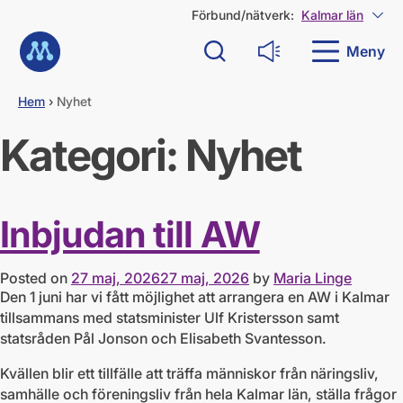
G
Förbund/nätverk:
Kalmar län
Visa
å
Till startsidan
d
Meny
Sök
Läs upp
i
r
e
Hem
›
Nyhet
k
t
Kategori:
Nyhet
t
i
l
l
Inbjudan till AW
i
n
n
e
Posted on
27 maj, 2026
27 maj, 2026
by
Maria Linge
h
Den 1 juni har vi fått möjlighet att arrangera en AW i Kalmar
å
tillsammans med statsminister Ulf Kristersson samt
l
statsråden Pål Jonson och Elisabeth Svantesson.
l
Kvällen blir ett tillfälle att träffa människor från näringsliv,
samhälle och föreningsliv från hela Kalmar län, ställa frågor