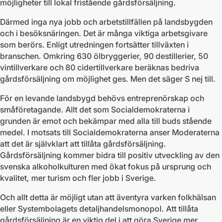
möjligheter till lokal fristående gårdsförsäljning.
Därmed inga nya jobb och arbetstillfällen på landsbygden
och i besöksnäringen. Det är många viktiga arbetsgivare
som berörs. Enligt utredningen fortsätter tillväxten i
branschen. Omkring 630 ölbryggerier, 90 destillerier, 50
vintillverkare och 80 cidertillverkare beräknas bedriva
gårdsförsäljning om möjlighet ges. Men det säger S nej till.
För en levande landsbygd behövs entreprenörskap och
småföretagande. Allt det som Socialdemokraterna i
grunden är emot och bekämpar med alla till buds stående
medel. I motsats till Socialdemokraterna anser Moderaterna
att det är självklart att tillåta gårdsförsäljning.
Gårdsförsäljning kommer bidra till positiv utveckling av den
svenska alkoholkulturen med ökat fokus på ursprung och
kvalitet, mer turism och fler jobb i Sverige.
Och allt detta är möjligt utan att äventyra varken folkhälsan
eller Systembolagets detaljhandelsmonopol. Att tillåta
gårdsförsäljning är en viktig del i att göra Sverige mer