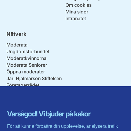
Om cookies
Mina sidor
Intranätet
Nätverk
Moderata
Ungdomsförbundet
Moderatkvinnorna
Moderata Seniorer
Öppna moderater
Jarl Hjalmarson Stiftelsen
Företagarrådet
Moderater i utlandet
Förbund
Varsågod! Vi bjuder på kakor
Blekinge län
Stockholms stad och län
Dalarna
Södermanlands län
För att kunna förbättra din upplevelse, analysera trafik