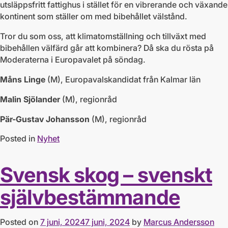
utsläppsfritt fattighus i stället för en vibrerande och växande
kontinent som ställer om med bibehållet välstånd.
Tror du som oss, att klimatomställning och tillväxt med
bibehållen välfärd går att kombinera? Då ska du rösta på
Moderaterna i Europavalet på söndag.
Måns Linge
(M), Europavalskandidat från Kalmar län
Malin Sjölander
(M), regionråd
Pär-Gustav Johansson
(M), regionråd
Posted in
Nyhet
Svensk skog – svenskt
självbestämmande
Posted on
7 juni, 2024
7 juni, 2024
by
Marcus Andersson