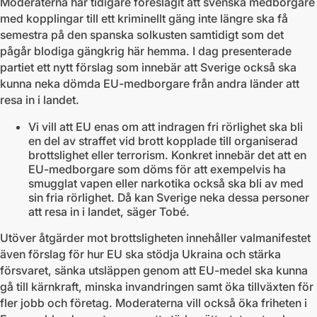
Moderaterna har tidigare föreslagit att svenska medborgare
med kopplingar till ett kriminellt gäng inte längre ska få
semestra på den spanska solkusten samtidigt som det
pågår blodiga gängkrig här hemma. I dag presenterade
partiet ett nytt förslag som innebär att Sverige också ska
kunna neka dömda EU-medborgare från andra länder att
resa in i landet.
Vi vill att EU enas om att indragen fri rörlighet ska bli
en del av straffet vid brott kopplade till organiserad
brottslighet eller terrorism. Konkret innebär det att en
EU-medborgare som döms för att exempelvis ha
smugglat vapen eller narkotika också ska bli av med
sin fria rörlighet. Då kan Sverige neka dessa personer
att resa in i landet, säger Tobé.
Utöver åtgärder mot brottsligheten innehåller valmanifestet
även förslag för hur EU ska stödja Ukraina och stärka
försvaret, sänka utsläppen genom att EU-medel ska kunna
gå till kärnkraft, minska invandringen samt öka tillväxten för
fler jobb och företag. Moderaterna vill också öka friheten i