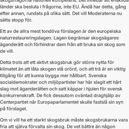
skogsfrågorna nationell kompetens. Det innebär att enskilda
länder ska besluta i frågorna, inte EU. Ändå har detta, gång
efter annan, rundats på olika sätt. Det vill Moderaterna nu
sätta stopp för.
Ett av de allra mest tondöva förslagen är den europeiska
naturrestaureringslagen. Lagen begränsar skogsägares
äganderätt och förhindrar dem från att bruka sin skog som
de vill.
Detta trots att ett aktivt skogsbruk gör större nytta för
klimatet än att låta skogen stå orörd, och att trä är en viktig
tillgång för att kunna bygga mer hållbart. Svenska
socialdemokrater och miljöpartister har här slagit ett hårt
slag mot äganderätten och satt käppar i hjulen för svensk
konkurrenskraft. De fick dessutom oväntad draghjälp av
Centerpartiet när Europaparlamentet skulle fastslå sin syn
på förslaget.
Om vi vill ha ett starkt skogsbruk måste skogsbrukarna vara
fria att själva förvalta sin skog. De vet bättre än någon