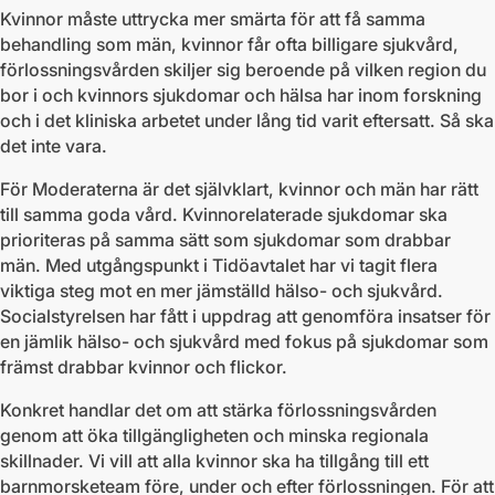
Kvinnor måste uttrycka mer smärta för att få samma
behandling som män, kvinnor får ofta billigare sjukvård,
förlossningsvården skiljer sig beroende på vilken region du
bor i och kvinnors sjukdomar och hälsa har inom forskning
och i det kliniska arbetet under lång tid varit eftersatt. Så ska
det inte vara.
För Moderaterna är det självklart, kvinnor och män har rätt
till samma goda vård. Kvinnorelaterade sjukdomar ska
prioriteras på samma sätt som sjukdomar som drabbar
män. Med utgångspunkt i Tidöavtalet har vi tagit flera
viktiga steg mot en mer jämställd hälso- och sjukvård.
Socialstyrelsen har fått i uppdrag att genomföra insatser för
en jämlik hälso- och sjukvård med fokus på sjukdomar som
främst drabbar kvinnor och flickor.
Konkret handlar det om att stärka förlossningsvården
genom att öka tillgängligheten och minska regionala
skillnader. Vi vill att alla kvinnor ska ha tillgång till ett
barnmorsketeam före, under och efter förlossningen. För att