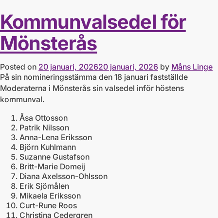
Kommunvalsedel för
Mönsterås
Posted on
20 januari, 2026
20 januari, 2026
by
Måns Linge
På sin nomineringsstämma den 18 januari fastställde
Moderaterna i Mönsterås sin valsedel inför höstens
kommunval.
Åsa Ottosson
Patrik Nilsson
Anna-Lena Eriksson
Björn Kuhlmann
Suzanne Gustafson
Britt-Marie Domeij
Diana Axelsson-Ohlsson
Erik Sjömålen
Mikaela Eriksson
Curt-Rune Roos
Christina Cedergren