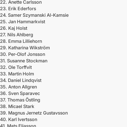
22. Anette Carlsson
23. Erik Ederfors
24. Samer Szymanski Al-Kamsie
25. Jan Hammarkvist
26. Kaj Holst
27. Nils Ahlberg
28. Emma Lilliehorn
29. Katharina Wikström
30. Per-Olof Jonsson
31. Susanne Stockman
32. Ole Torffvit
33. Martin Holm
34. Daniel Lindqvist
35. Anton Allgren
36. Sven Sparavec
37. Thomas Östling
38. Micael Stark
39. Magnus Jernetz Gustavsson
40. Karl Ivertsson
41. Mats Eliasson