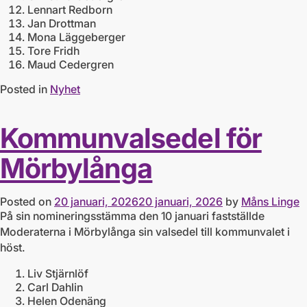
Lennart Redborn
Jan Drottman
Mona Läggeberger
Tore Fridh
Maud Cedergren
Posted in
Nyhet
Kommunvalsedel för
Mörbylånga
Posted on
20 januari, 2026
20 januari, 2026
by
Måns Linge
På sin nomineringsstämma den 10 januari fastställde
Moderaterna i Mörbylånga sin valsedel till kommunvalet i
höst.
Liv Stjärnlöf
Carl Dahlin
Helen Odenäng