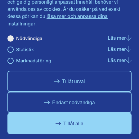
Gotland
Uppsala län
och ge dig personligt anpassat innehåll behöver vi
Gävleborg
Värmlands län
använda oss av cookies. Är du osäker på vad exakt
Halland
Västerbotten
dessa gör kan du
läsa mer och anpassa dina
Jämtlands län
Västra Götaland
.
inställningar
Jönköpings län
Västernorrland
Kalmar län
Västmanland
Läs mer
om N
Nödvändiga
Kronobergs län
Örebro län
Läs mer
om St
Statistik
Norrbotten
Östergötland
Skåne län
Läs mer
om Ma
Marknadsföring
Du hittar oss här på sociala medier
Tillåt urval
Facebook
Twitter
Instagram
Linkedin
Youtube
Endast nödvändiga
Tillåt alla