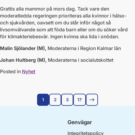
Grattis alla mammor på mors dag. Tack vare den
moderatledda regeringen prioriteras alla kvinnor i hälso-
och sjukvården, oavsett om du står inför något så
livsomvälvande som att föda barn eller om du söker vård
för klimakteriebesvär. Ingen kvinna ska lida i onödan.
Malin Sjölander (M),
Moderaterna i Region Kalmar län
Johan Hultberg (M),
Moderaterna i socialutskottet
Posted in
Nyhet
1
2
3
17
Nästa sida
Genvägar
Integritetspolicy