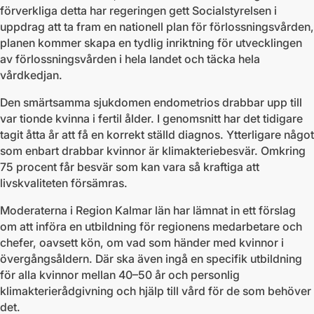
förverkliga detta har regeringen gett Socialstyrelsen i
uppdrag att ta fram en nationell plan för förlossningsvården,
planen kommer skapa en tydlig inriktning för utvecklingen
av förlossningsvården i hela landet och täcka hela
vårdkedjan.
Den smärtsamma sjukdomen endometrios drabbar upp till
var tionde kvinna i fertil ålder. I genomsnitt har det tidigare
tagit åtta år att få en korrekt ställd diagnos. Ytterligare något
som enbart drabbar kvinnor är klimakteriebesvär. Omkring
75 procent får besvär som kan vara så kraftiga att
livskvaliteten försämras.
Moderaterna i Region Kalmar län har lämnat in ett förslag
om att införa en utbildning för regionens medarbetare och
chefer, oavsett kön, om vad som händer med kvinnor i
övergångsåldern. Där ska även ingå en specifik utbildning
för alla kvinnor mellan 40–50 år och personlig
klimakterierådgivning och hjälp till vård för de som behöver
det.