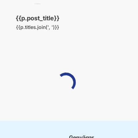
{{p.post_title}}
{{p.titles.join(', ')}}
Laddar...
Genvägar