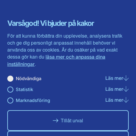
Dalarna
Södermanlands län
Gotland
Uppsala län
Gävleborg
Värmlands län
Varsågod! Vi bjuder på kakor
Halland
Västerbotten
Jämtlands län
Västra Götaland
För att kunna förbättra din upplevelse, analysera trafik
Jönköpings län
Västernorrland
och ge dig personligt anpassat innehåll behöver vi
Kalmar län
Västmanland
använda oss av cookies. Är du osäker på vad exakt
Kronobergs län
Örebro län
dessa gör kan du
läsa mer och anpassa dina
Norrbotten
Östergötland
.
inställningar
Skåne län
Läs mer
om N
Nödvändiga
Du hittar oss här på sociala medier
Läs mer
om St
Statistik
Facebook
Twitter
Instagram
Linkedin
Youtube
Läs mer
om Ma
Marknadsföring
Tillåt urval