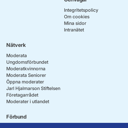
Integritetspolicy
Om cookies
Mina sidor
Intranätet
Nätverk
Moderata
Ungdomsförbundet
Moderatkvinnorna
Moderata Seniorer
Öppna moderater
Jarl Hjalmarson Stiftelsen
Företagarrådet
Moderater i utlandet
Förbund
Blekinge län
Stockholms stad och län