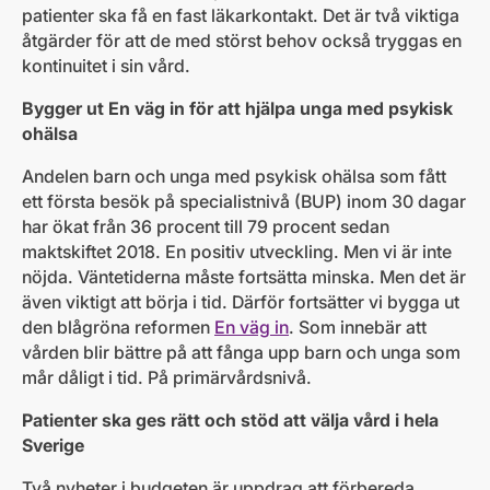
patienter ska få en fast läkarkontakt. Det är två viktiga
åtgärder för att de med störst behov också tryggas en
kontinuitet i sin vård.
Bygger ut En väg in för att hjälpa unga med psykisk
ohälsa
Andelen barn och unga med psykisk ohälsa som fått
ett första besök på specialistnivå (BUP) inom 30 dagar
har ökat från 36 procent till 79 procent sedan
maktskiftet 2018. En positiv utveckling. Men vi är inte
nöjda. Väntetiderna måste fortsätta minska. Men det är
även viktigt att börja i tid. Därför fortsätter vi bygga ut
den blågröna reformen
En väg in
. Som innebär att
vården blir bättre på att fånga upp barn och unga som
mår dåligt i tid. På primärvårdsnivå.
Patienter ska ges rätt och stöd att välja vård i hela
Sverige
Två nyheter i budgeten är uppdrag att förbereda