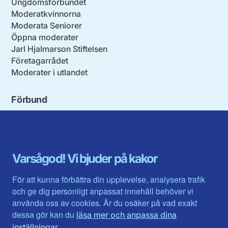
Ungdomsförbundet
Moderatkvinnorna
Moderata Seniorer
Öppna moderater
Jarl Hjalmarson Stiftelsen
Företagarrådet
Moderater i utlandet
Förbund
Blekinge län
Stockholms stad och län
Dalarna
Södermanlands län
Gotland
Uppsala län
Gävleborg
Värmlands län
Varsågod! Vi bjuder på kakor
Halland
Västerbotten
Jämtlands län
Västra Götaland
För att kunna förbättra din upplevelse, analysera trafik
Jönköpings län
Västernorrland
och ge dig personligt anpassat innehåll behöver vi
Kalmar län
Västmanland
använda oss av cookies. Är du osäker på vad exakt
Kronobergs län
Örebro län
dessa gör kan du
läsa mer och anpassa dina
Norrbotten
Östergötland
.
inställningar