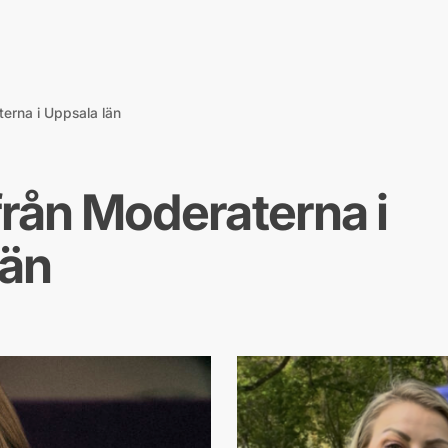
erna i Uppsala län
från Moderaterna i
län