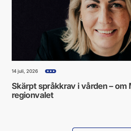
14 juli, 2026
Visa alla hjärtefrågor
Skärpt språkkrav i vården – om 
regionvalet
Filtrera efter hjärtefråga