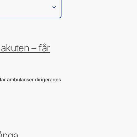
 akuten – får
 där ambulanser dirigerades
många