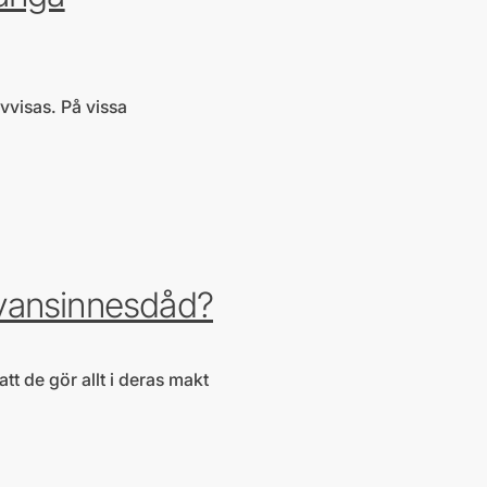
avvisas. På vissa
 vansinnesdåd?
tt de gör allt i deras makt