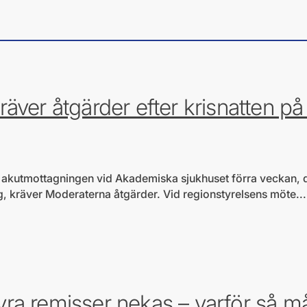
järtefrågor
äver åtgärder efter krisnatten på
 på akutmottagningen vid Akademiska sjukhuset förra veckan,
ng, kräver Moderaterna åtgärder. Vid regionstyrelsens möte...
ärtefrågor
 fyra remisser nekas – varför så 