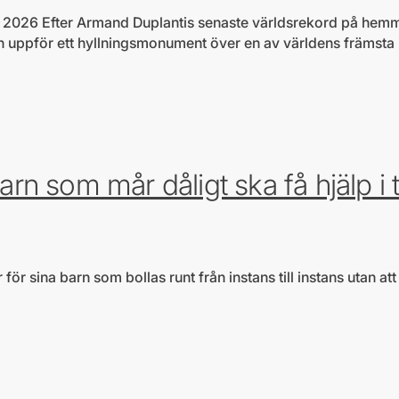
2026 Efter Armand Duplantis senaste världsrekord på hemma
ppför ett hyllningsmonument över en av världens främsta id
järtefrågor
 som mår dåligt ska få hjälp i ti
r sina barn som bollas runt från instans till instans utan att få
ärtefrågor