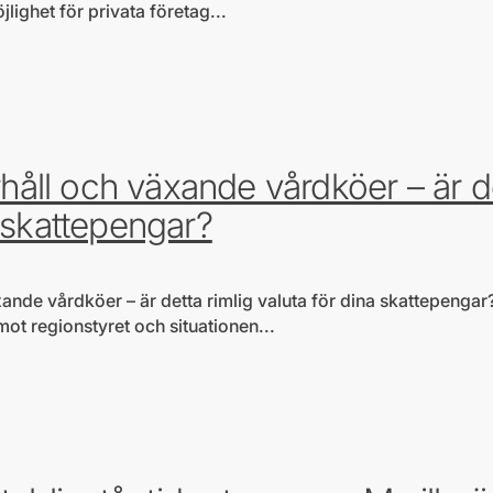
jlighet för privata företag...
a hjärtefrågor
arhåll och växande vårdköer – är d
a skattepengar?
xande vårdköer – är detta rimlig valuta för dina skattepengar?
mot regionstyret och situationen...
a hjärtefrågor