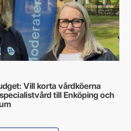
efrågor
dget: Vill korta vårdköerna
specialistvård till Enköping och
rum