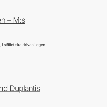
en – M:s
 stället ska drivas i egen
nd Duplantis