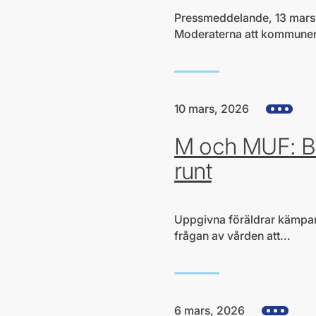
Pressmeddelande, 13 mars 
Moderaterna att kommunen u
10 mars, 2026
Visa alla h
M och MUF: Barn
runt
Uppgivna föräldrar kämpar fö
frågan av vården att...
6 mars, 2026
Visa alla hj