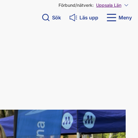
Förbund/nätverk:
Uppsala Län
Visa 
Sök
Läs upp
Meny