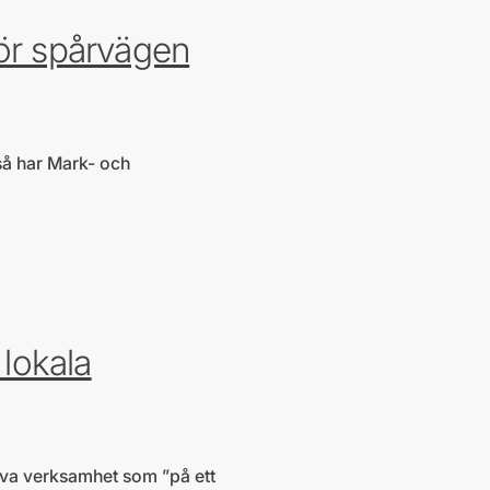
ör spårvägen
så har Mark- och
 lokala
iva verksamhet som ”på ett