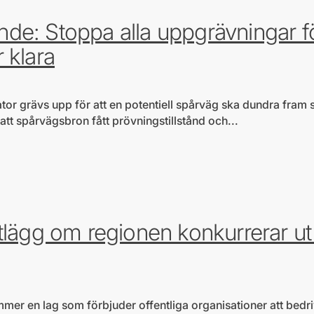
de: Stoppa alla uppgrävningar f
r klara
or grävs upp för att en potentiell spårväg ska dundra fram 
tt spårvägsbron fått prövningstillstånd och...
la hjärtefrågor
tlägg om regionen konkurrerar ut
mer en lag som förbjuder offentliga organisationer att bedr