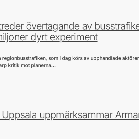
järtefrågor
treder övertagande av busstrafik
iljoner dyrt experiment
regionbusstrafiken, som i dag körs av upphandlade aktörer, i
arp kritik mot planerna...
järtefrågor
tt Uppsala uppmärksammar Arma