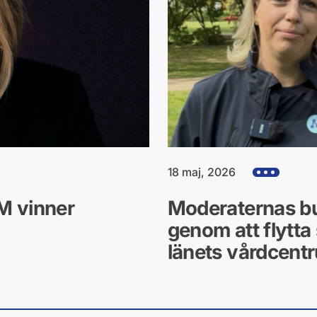
18 maj, 2026
Visa alla hjärt
M vinner
Moderaternas bu
genom att flytta 
länets vårdcent