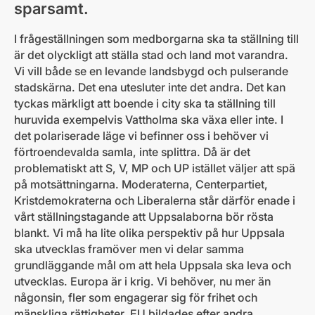
sparsamt.
I frågeställningen som medborgarna ska ta ställning till
är det olyckligt att ställa stad och land mot varandra.
Vi vill både se en levande landsbygd och pulserande
stadskärna. Det ena utesluter inte det andra. Det kan
tyckas märkligt att boende i city ska ta ställning till
huruvida exempelvis Vattholma ska växa eller inte. I
det polariserade läge vi befinner oss i behöver vi
förtroendevalda samla, inte splittra. Då är det
problematiskt att S, V, MP och UP istället väljer att spä
på motsättningarna. Moderaterna, Centerpartiet,
Kristdemokraterna och Liberalerna står därför enade i
vårt ställningstagande att Uppsalaborna bör rösta
blankt. Vi må ha lite olika perspektiv på hur Uppsala
ska utvecklas framöver men vi delar samma
grundläggande mål om att hela Uppsala ska leva och
utvecklas. Europa är i krig. Vi behöver, nu mer än
någonsin, fler som engagerar sig för frihet och
mänskliga rättigheter. EU bildades efter andra