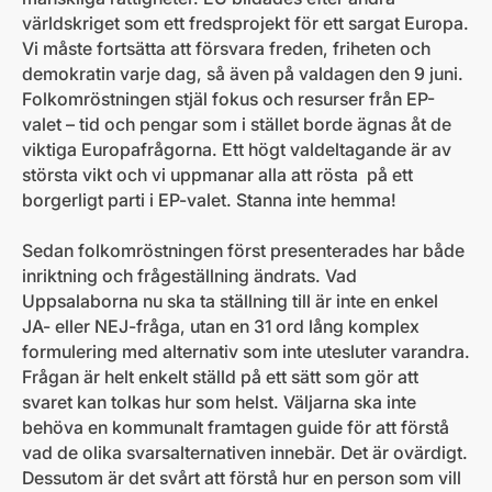
världskriget som ett fredsprojekt för ett sargat Europa.
Vi måste fortsätta att försvara freden, friheten och
demokratin varje dag, så även på valdagen den 9 juni.
Folkomröstningen stjäl fokus och resurser från EP-
valet – tid och pengar som i stället borde ägnas åt de
viktiga Europafrågorna. Ett högt valdeltagande är av
största vikt och vi uppmanar alla att rösta på ett
borgerligt parti i EP-valet. Stanna inte hemma!
Sedan folkomröstningen först presenterades har både
inriktning och frågeställning ändrats. Vad
Uppsalaborna nu ska ta ställning till är inte en enkel
JA- eller NEJ-fråga, utan en 31 ord lång komplex
formulering med alternativ som inte utesluter varandra.
Frågan är helt enkelt ställd på ett sätt som gör att
svaret kan tolkas hur som helst. Väljarna ska inte
behöva en kommunalt framtagen guide för att förstå
vad de olika svarsalternativen innebär. Det är ovärdigt.
Dessutom är det svårt att förstå hur en person som vill