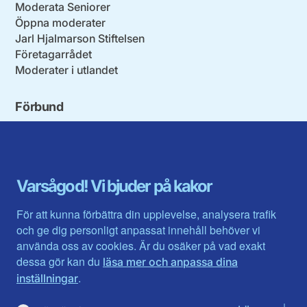
Moderata Seniorer
Öppna moderater
Jarl Hjalmarson Stiftelsen
Företagarrådet
Moderater i utlandet
Förbund
Blekinge län
Stockholms stad och län
Dalarna
Södermanlands län
Gotland
Uppsala län
Gävleborg
Värmlands län
Varsågod! Vi bjuder på kakor
Halland
Västerbotten
Jämtlands län
Västra Götaland
För att kunna förbättra din upplevelse, analysera trafik
Jönköpings län
Västernorrland
och ge dig personligt anpassat innehåll behöver vi
Kalmar län
Västmanland
använda oss av cookies. Är du osäker på vad exakt
Kronobergs län
Örebro län
dessa gör kan du
läsa mer och anpassa dina
Norrbotten
Östergötland
.
inställningar
Skåne län