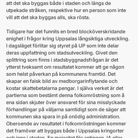
att det ska byggas både i staden och längs de
utpekade stråken, respektive hur en person som inte
vill att det ska byggas alls, ska rösta.
Tidigare har det funnits en bred blocköverskridande
enighet i frågor kring Uppsalas långsiktiga utveckling.
I dagsläget förlitar sig styret på UP som inte delar
deras uppfattning om stadsutveckling. Givet den
splittring som finns i stadsbyggnadsfrågan är det
ytterst tveksamt om resultatet kommer att ge någon
som helst påverkan på kommunens framtid. Det
skapar en falsk bild av medborgarinflytande och
kostar skattebetalarna pengar. I själva verket är det
partierna som bestämt denna folkomröstning som å
ena sidan skjuter över ansvaret för sina misslyckade
förhandlingar på väljarna samtidigt som de säger att
kommunen ska spara in på onödig administration.
Oberoende av resultatet i folkomröstningen kommer
det framöver att byggas både i Uppsalas kringorter
och inne i staden. En majoritet för antingen JA eller