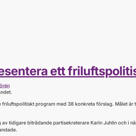
sentera ett friluftspolit
örén
andet.
 friluftspolitiskt program med 38 konkreta förslag. Målet är t
av tidigare biträdande partisekreterare Karin Juhlin och i 
landade.