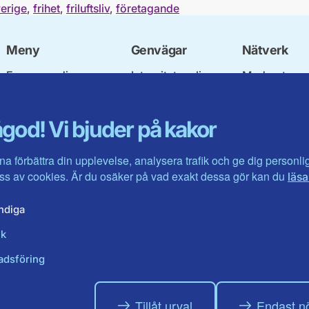
verige
,
frihet
,
friluftsliv
,
företagande
Meny
Genvägar
Nätverk
Engagera dig
Integritetspolicy
Moderata
Ulf Kristersson
Om cookies
Ungdomsför
Vår politik
Mina sidor
Moderatkvin
god! Vi bjuder på kakor
Våra politiker
Intranätet
Moderata Se
Vallöften 2026
Öppna moder
Visa fler ...
Jarl Hjalmar
na förbättra din upplevelse, analysera trafik och ge dig personl
Stiftelsen
s av cookies. Är du osäker på vad exakt dessa gör kan du
läsa
Företagarråd
Moderater i 
ndiga
ik
adsföring
Tillåt urval
Endast n