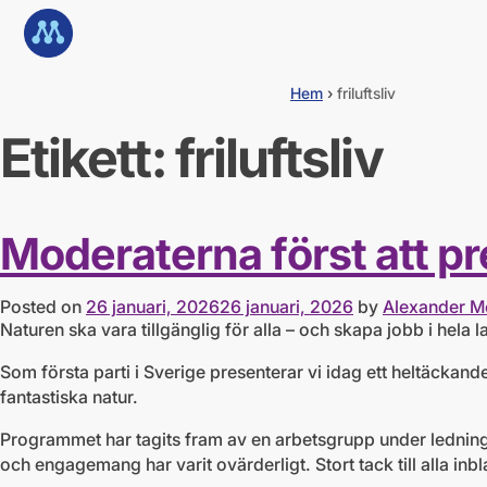
G
Till startsidan
å
d
i
Hem
›
friluftsliv
r
e
Etikett:
friluftsliv
k
t
t
i
l
Moderaterna först att pre
l
i
n
Posted on
26 januari, 2026
26 januari, 2026
by
Alexander M
n
Naturen ska vara tillgänglig för alla – och skapa jobb i hela l
e
h
Som första parti i Sverige presenterar vi idag ett heltäckande
å
fantastiska natur.
l
l
Programmet har tagits fram av en arbetsgrupp under ledning 
och engagemang har varit ovärderligt. Stort tack till alla inb