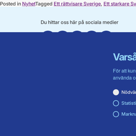
Posted in
Nyhet
Tagged
Ett rättvisare Sverige
,
Ett starkare S
Du hittar oss här på sociala medier
Facebook
X
Instagram
Linkedin
Youtube
Varså
För att kun
använda os
Nödvä
Statist
Markn