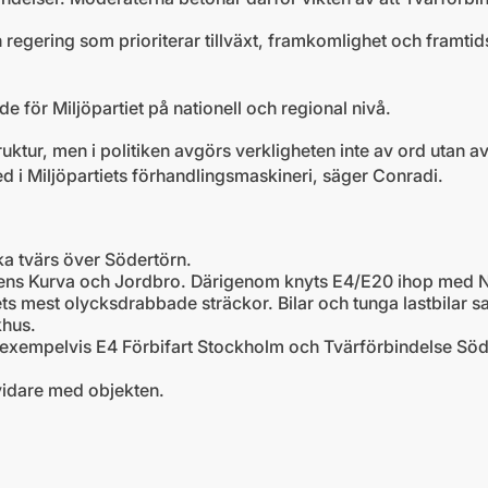
en regering som prioriterar tillväxt, framkomlighet och framt
e för Miljöpartiet på nationell och regional nivå.
uktur, men i politiken avgörs verkligheten inte av ord utan av
 ned i Miljöpartiets förhandlingsmaskineri, säger Conradi.
ka tvärs över Södertörn.
ngens Kurva och Jordbro. Därigenom knyts E4/E20 ihop med
ts mest olycksdrabbade sträckor. Bilar och tunga lastbilar s
khus.
rån exempelvis E4 Förbifart Stockholm och Tvärförbindelse Söd
 vidare med objekten.