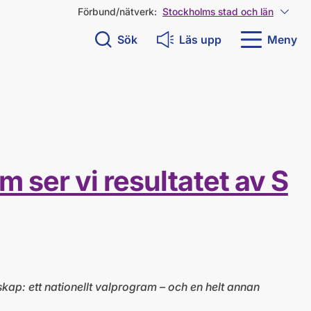
Förbund/nätverk:
Stockholms stad och län
Visa 
Sök
Läs upp
Meny
 ser vi resultatet av S
p: ett nationellt valprogram – och en helt annan