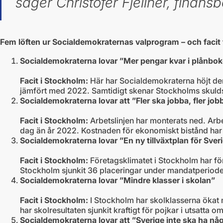
säger Christofer Fjellner, finan
Fem löften ur Socialdemokraternas valprogram – och facit
Socialdemokraterna lovar ”
Mer pengar kvar i plånboke
Facit i Stockholm:
Här har Socialdemokraterna höjt den
jämfört med 2022. Samtidigt skenar Stockholms skuldsä
Socialdemokraterna lovar att ”Fler ska jobba, fler jo
Facit i Stockholm:
Arbetslinjen har monterats ned. Arbe
dag än år 2022. Kostnaden för ekonomiskt bistånd har 
Socialdemokraterna lovar
”En ny tillväxtplan för Sver
Facit i Stockholm:
Företagsklimatet i Stockholm har f
Stockholm sjunkit 36 placeringar under mandatperioden
Socialdemokraterna lovar ”Mindre klasser i skolan”
Facit i Stockholm:
I Stockholm har skolklasserna ökat 
har skolresultaten sjunkit kraftigt för pojkar i utsat
Socialdemokraterna lovar att ”Sverige inte ska ha n