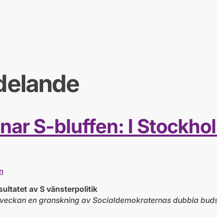
delande
r S-bluffen: I Stockholm
m
sultatet av S vänsterpolitik
veckan en granskning av Socialdemokraternas dubbla budska