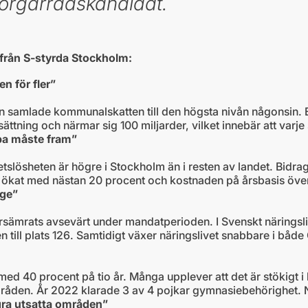
sborgarrådskandidat.
 från S-styrda Stockholm:
n för fler”
 samlade kommunalskatten till den högsta nivån någonsin. En
ttning och närmar sig 100 miljarder, vilket innebär att var
bba måste fram”
tslösheten är högre i Stockholm än i resten av landet. Bidra
ökat med nästan 20 procent och kostnaden på årsbasis överst
ige”
örsämrats avsevärt under mandatperioden. I Svenskt närings
 till plats 126. Samtidigt växer näringslivet snabbare i bå
med 40 procent på tio år. Många upplever att det är stökigt
ta områden. År 2022 klarade 3 av 4 pojkar gymnasiebehörighet
ågra utsatta områden”