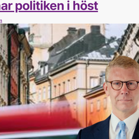
r politiken i höst
m