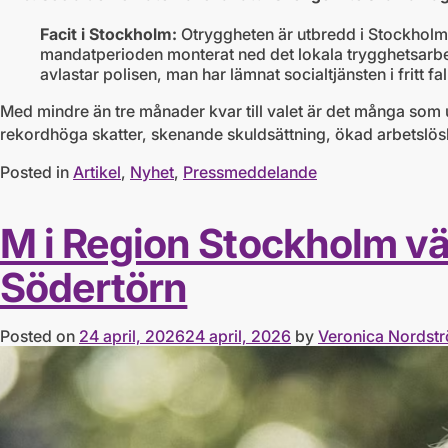
Facit i Stockholm:
Otryggheten är utbredd i Stockholm,
mandatperioden monterat ned det lokala trygghetsarbe
avlastar polisen, man har lämnat socialtjänsten i fritt 
Med mindre än tre månader kvar till valet är det många som u
rekordhöga skatter, skenande skuldsättning, ökad arbetslösh
Posted in
Artikel
,
Nyhet
,
Pressmeddelande
M i Region Stockholm vä
Södertörn
Posted on
24 april, 2026
24 april, 2026
by
Veronica Nordst