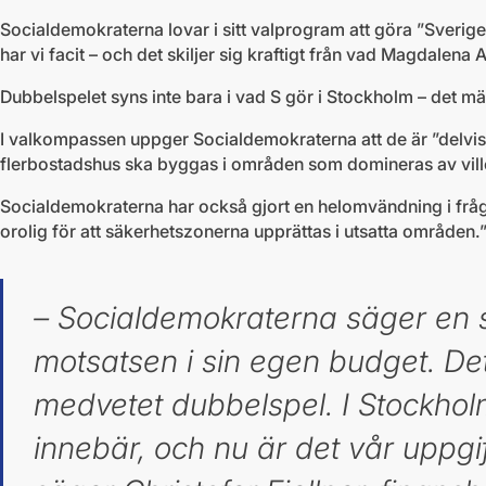
Socialdemokraterna lovar i sitt valprogram att göra ”Sverige
har vi facit – och det skiljer sig kraftigt från vad Magdalen
Dubbelspelet syns inte bara i vad S gör i Stockholm – det mär
I valkompassen uppger Socialdemokraterna att de är ”delvis 
flerbostadshus ska byggas i områden som domineras av villor”
Socialdemokraterna har också gjort en helomvändning i fr
orolig för att säkerhetszonerna upprättas i utsatta områden.” 
–
Socialdemokraterna säger en 
motsatsen i sin egen budget. Det 
medvetet dubbelspel. I Stockholm 
innebär, och nu är det vår uppgif