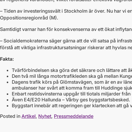
– Tiden av investeringssvält i Stockholm är över. Nu har vi 
Oppositionsregionråd (M).
Samtidigt varnar han för konsekvenserna av ett ökat inflytand
– Socialdemokraterna säger gärna att de vill satsa på infrastr
förstå att viktiga infrastruktursatsningar riskerar att hyvlas
Fakta:
Tvärförbindelsen ska göra det säkrare och lättare att å
Den två mil långa motortrafikleden ska gå mellan Ku
Dagens trafik körs på Glömstavägen, som är en av läne
ambulanser har svårt att komma fram till Huddinge sju
Enbart restidsvinsterna uppgår till tiotals miljarder f
Även E4/E20 Hallunda – Vårby ges byggstartsbesked.
Byggstart innebär att regeringen ger klartecken att gå
Posted in
Artikel
,
Nyhet
,
Pressmeddelande