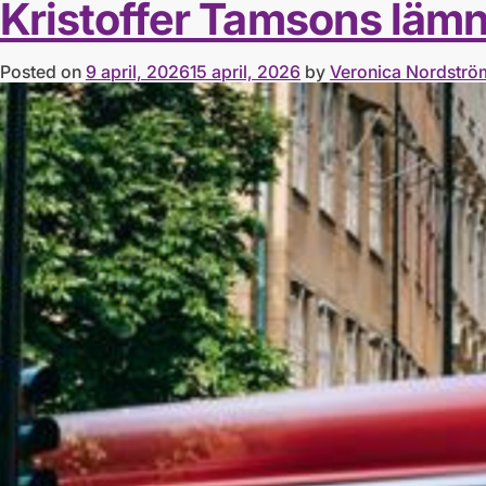
Kristoffer Tamsons lämna
Posted on
9 april, 2026
15 april, 2026
by
Veronica Nordströ