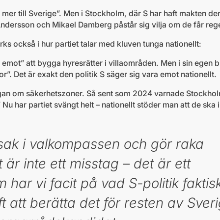
 mer till Sverige”. Men i Stockholm, där S har haft makten d
a Andersson och Mikael Damberg påstår sig vilja om de får reg
ks också i hur partiet talar med kluven tunga nationellt:
emot” att bygga hyresrätter i villaområden. Men i sin egen b
. Det är exakt den politik S säger sig vara emot nationellt.
ågan om säkerhetszoner. Så sent som 2024 varnade Stockhol
Nu har partiet svängt helt – nationellt stöder man att de ska 
sak i valkompassen och gör raka
är inte ett misstag – det är ett
har vi facit på vad S-politik faktis
t att berätta det för resten av Sver