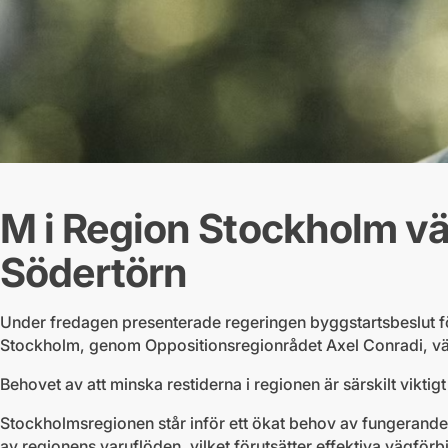
M i Region Stockholm vä
Södertörn
Under fredagen presenterade regeringen byggstartsbeslut fö
Stockholm, genom Oppositionsregionrådet Axel Conradi, v
Behovet av att minska restiderna i regionen är särskilt viktigt
Stockholmsregionen står inför ett ökat behov av fungerande 
av regionens varuflöden, vilket förutsätter effektiva vägför