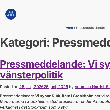
G
å
Till startsidan
d
i
r
e
Hem
›
Pressmeddelande
k
t
Kategori:
Pressmed
t
i
l
l
Pressmeddelande: Vi syna
i
n
n
vänsterpolitik
e
h
å
Posted on
25 juni, 2026
25 juni, 2026
by
Veronica Nordströ
l
l
Pressmeddelande:
Vi synar S-bluffen: I Stockholm ser vi re
Moderaterna i Stockholms stad presenterar under Almedals
verklighet i det Stockholm som S styr.