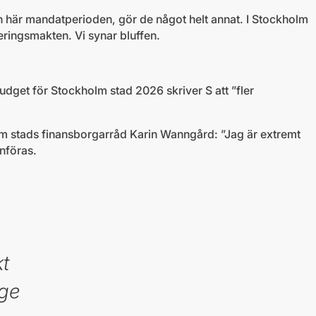
en här mandatperioden, gör de något helt annat. I Stockholm
eringsmakten. Vi synar bluffen.
udget för Stockholm stad 2026 skriver S att ”fler
m stads finansborgarråd Karin Wanngård: ”Jag är extremt
införas.
kt
ige