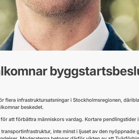
lkomnar byggstartsbeslu
r flera infrastruktursatsningar i Stockholmsregionen, därib
älkomnar beskedet.
 för att förbättra människors vardag. Kortare pendlingstider in
transportinfrastruktur, inte minst i ljuset av den nyöppnade
bindelser. Moderaterna betonar därför vikten av att Tvärförbi