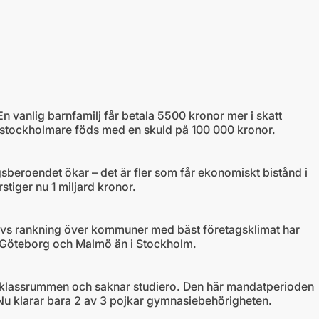
 vanlig barnfamilj får betala 5500 kronor mer i skatt
je stockholmare föds med en skuld på 100 000 kronor.
gsberoendet ökar – det är fler som får ekonomiskt bistånd i
iger nu 1 miljard kronor.
livs rankning över kommuner med bäst företagsklimat har
de Göteborg och Malmö än i Stockholm.
 i klassrummen och saknar studiero. Den här mandatperioden
. Nu klarar bara 2 av 3 pojkar gymnasiebehörigheten.