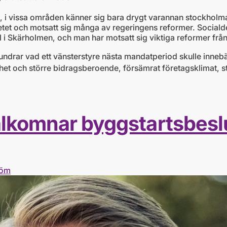
 i vissa områden känner sig bara drygt varannan stockholma
tet och motsatt sig många av regeringens reformer. Sociald
fall i Skärholmen, och man har motsatt sig viktiga reformer f
ndrar vad ett vänsterstyre nästa mandatperiod skulle innebär
et och större bidragsberoende, försämrat företagsklimat, st
lkomnar byggstartsbeslu
röm