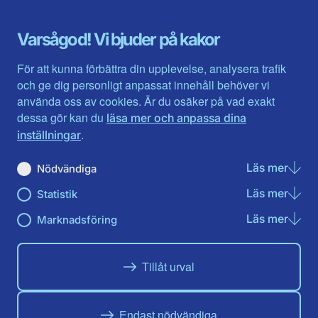
Gotland
Uppsala län
Gävleborg
Värmlands län
Varsågod! Vi bjuder på kakor
Halland
Västerbotten
Jämtlands län
Västra Götaland
För att kunna förbättra din upplevelse, analysera trafik
Jönköpings län
Västernorrland
och ge dig personligt anpassat innehåll behöver vi
Kalmar län
Västmanland
använda oss av cookies. Är du osäker på vad exakt
Kronobergs län
Örebro län
dessa gör kan du
läsa mer och anpassa dina
Norrbotten
Östergötland
.
inställningar
Skåne län
Läs mer
om N
Nödvändiga
Du hittar oss här på sociala medier
Läs mer
om St
Statistik
Facebook
Twitter
Instagram
Linkedin
Youtube
Läs mer
om Ma
Marknadsföring
Tillåt urval
Endast nödvändiga