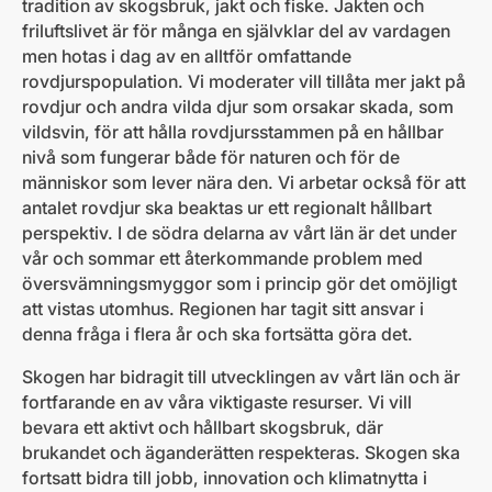
tradition av skogsbruk, jakt och fiske. Jakten och
friluftslivet är för många en självklar del av vardagen
men hotas i dag av en alltför omfattande
rovdjurspopulation. Vi moderater vill tillåta mer jakt på
rovdjur och andra vilda djur som orsakar skada, som
vildsvin, för att hålla rovdjursstammen på en hållbar
nivå som fungerar både för naturen och för de
människor som lever nära den. Vi arbetar också för att
antalet rovdjur ska beaktas ur ett regionalt hållbart
perspektiv. I de södra delarna av vårt län är det under
vår och sommar ett återkommande problem med
översvämningsmyggor som i princip gör det omöjligt
att vistas utomhus. Regionen har tagit sitt ansvar i
denna fråga i flera år och ska fortsätta göra det.
Skogen har bidragit till utvecklingen av vårt län och är
fortfarande en av våra viktigaste resurser. Vi vill
bevara ett aktivt och hållbart skogsbruk, där
brukandet och äganderätten respekteras. Skogen ska
fortsatt bidra till jobb, innovation och klimatnytta i