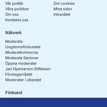
Vår politik
Om cookies
Våra politiker
Mina sidor
Om oss
Intranätet
Kontakta oss
Nätverk
Moderata
Ungdomsförbundet
Moderatkvinnorna
Moderata Seniorer
Öppna moderater
Jarl Hjalmarson Stiftelsen
Företagarrådet
Moderater i utlandet
Förbund
Blekinge län
Stockholms stad och län
Dalarna
Södermanlands län