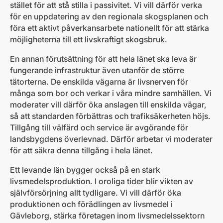
stället för att stå stilla i passivitet. Vi vill därför verka
för en uppdatering av den regionala skogsplanen och
föra ett aktivt påverkansarbete nationellt för att stärka
möjligheterna till ett livskraftigt skogsbruk.
En annan förutsättning för att hela länet ska leva är
fungerande infrastruktur även utanför de större
tätorterna. De enskilda vägarna är livsnerven för
många som bor och verkar i våra mindre samhällen. Vi
moderater vill därför öka anslagen till enskilda vägar,
så att standarden förbättras och trafiksäkerheten höjs.
Tillgång till välfärd och service är avgörande för
landsbygdens överlevnad. Därför arbetar vi moderater
för att säkra denna tillgång i hela länet.
Ett levande län bygger också på en stark
livsmedelsproduktion. I oroliga tider blir vikten av
självförsörjning allt tydligare. Vi vill därför öka
produktionen och förädlingen av livsmedel i
Gävleborg, stärka företagen inom livsmedelssektorn