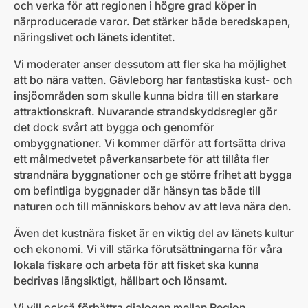
och verka för att regionen i högre grad köper in
närproducerade varor. Det stärker både beredskapen,
näringslivet och länets identitet.
Vi moderater anser dessutom att fler ska ha möjlighet
att bo nära vatten. Gävleborg har fantastiska kust- och
insjöområden som skulle kunna bidra till en starkare
attraktionskraft. Nuvarande strandskyddsregler gör
det dock svårt att bygga och genomför
ombyggnationer. Vi kommer därför att fortsätta driva
ett målmedvetet påverkansarbete för att tillåta fler
strandnära byggnationer och ge större frihet att bygga
om befintliga byggnader där hänsyn tas både till
naturen och till människors behov av att leva nära den.
Även det kustnära fisket är en viktig del av länets kultur
och ekonomi. Vi vill stärka förutsättningarna för våra
lokala fiskare och arbeta för att fisket ska kunna
bedrivas långsiktigt, hållbart och lönsamt.
Vi vill också förbättra dialogen mellan Region