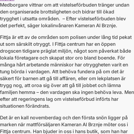
Medborgare vittnar om att vistelseförbuden tränger undan
den organiserade brottsligheten och bidrar till ökad
trygghet i utsatta områden. – Efter vistelseförbuden blev
det perfekt, säger lokalinvånaren Kameran Al Brznje.
Fittja är ett av de områden som polisen under lång tid pekat
ut som särskilt otryggt. I Fittja centrum har en öppen
drogscen tidigare präglat miljön, något som påverkat både
lokala företagare och skapat stor oro bland boende. För
många hårt arbetande människor har otryggheten varit en
tung börda i vardagen. Att behöva fundera på om det är
säkert för barnen att gå till affären, eller om lekplatsen är
trygg nog, att oroa sig över att gå till jobbet och lämna
familjen hemma – den vardagen ska ingen behöva leva. Men
efter att regeringens lag om vistelseförbud införts har
situationen förändrats.
Det är en kall novemberdag och den första snön ligger på
marken när mattförsäljaren Kameran Al Brznje möter oss i
Fittja centrum. Han bjuder in oss i hans butik, som han har