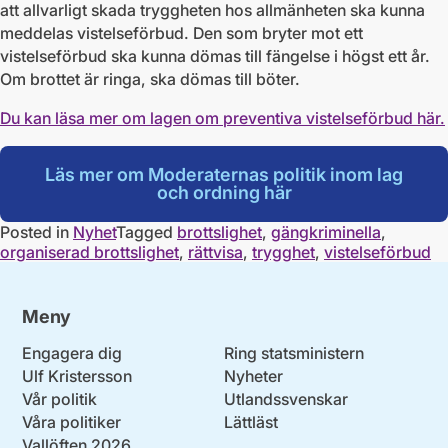
att allvarligt skada tryggheten hos allmänheten ska kunna
meddelas vistelseförbud. Den som bryter mot ett
vistelseförbud ska kunna dömas till fängelse i högst ett år.
Om brottet är ringa, ska dömas till böter.
Du kan läsa mer om lagen om preventiva vistelseförbud här.
Läs mer om Moderaternas politik inom lag
och ordning här
Posted in
Nyhet
Tagged
brottslighet
,
gängkriminella
,
organiserad brottslighet
,
rättvisa
,
trygghet
,
vistelseförbud
Meny
Engagera dig
Ring statsministern
Ulf Kristersson
Nyheter
Vår politik
Utlandssvenskar
Våra politiker
Lättläst
Vallöften 2026