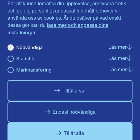
Jämtlands län
Västra Götaland
För att kunna förbättra din upplevelse, analysera trafik
Jönköpings län
Västernorrland
och ge dig personligt anpassat innehåll behöver vi
Kalmar län
Västmanland
använda oss av cookies. Är du osäker på vad exakt
Kronobergs län
Örebro län
dessa gör kan du
läsa mer och anpassa dina
Norrbotten
Östergötland
.
inställningar
Skåne län
Läs mer
om N
Nödvändiga
Du hittar oss här på sociala medier
Läs mer
om St
Statistik
Facebook
X
Instagram
Linkedin
Youtube
Läs mer
om Ma
Marknadsföring
Tillåt urval
Endast nödvändiga
Tillåt alla