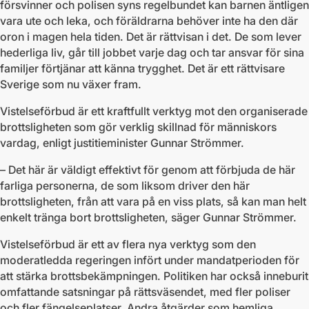
försvinner och polisen syns regelbundet kan barnen äntligen
vara ute och leka, och föräldrarna behöver inte ha den där
oron i magen hela tiden. Det är rättvisan i det. De som lever
hederliga liv, går till jobbet varje dag och tar ansvar för sina
familjer förtjänar att känna trygghet. Det är ett rättvisare
Sverige som nu växer fram.
Vistelseförbud är ett kraftfullt verktyg mot den organiserade
brottsligheten som gör verklig skillnad för människors
vardag, enligt justitieminister Gunnar Strömmer.
– Det här är väldigt effektivt för genom att förbjuda de här
farliga personerna, de som liksom driver den här
brottsligheten, från att vara på en viss plats, så kan man helt
enkelt tränga bort brottsligheten, säger Gunnar Strömmer.
Vistelseförbud är ett av flera nya verktyg som den
moderatledda regeringen infört under mandatperioden för
att stärka brottsbekämpningen. Politiken har också inneburit
omfattande satsningar på rättsväsendet, med fler poliser
och fler fängelseplatser. Andra åtgärder som hemliga