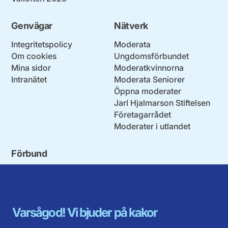
Genvägar
Nätverk
Integritetspolicy
Moderata
Om cookies
Ungdomsförbundet
Mina sidor
Moderatkvinnorna
Intranätet
Moderata Seniorer
Öppna moderater
Jarl Hjalmarson Stiftelsen
Företagarrådet
Moderater i utlandet
Förbund
Blekinge län
Stockholms stad och län
Dalarna
Södermanlands län
Gotland
Uppsala län
Gävleborg
Värmlands län
Varsågod! Vi bjuder på kakor
Halland
Västerbotten