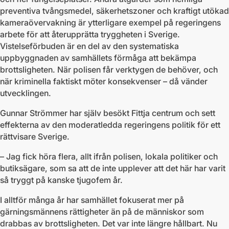
preventiva tvångsmedel, säkerhetszoner och kraftigt utökad
kameraövervakning är ytterligare exempel på regeringens
arbete för att återupprätta tryggheten i Sverige.
Vistelseförbuden är en del av den systematiska
uppbyggnaden av samhällets förmåga att bekämpa
brottsligheten. När polisen får verktygen de behöver, och
när kriminella faktiskt möter konsekvenser – då vänder
utvecklingen.
Gunnar Strömmer har själv besökt Fittja centrum och sett
effekterna av den moderatledda regeringens politik för ett
rättvisare Sverige.
– Jag fick höra flera, allt ifrån polisen, lokala politiker och
butiksägare, som sa att de inte upplever att det här har varit
så tryggt på kanske tjugofem år.
I alltför många år har samhället fokuserat mer på
gärningsmännens rättigheter än på de människor som
drabbas av brottsligheten. Det var inte längre hållbart. Nu