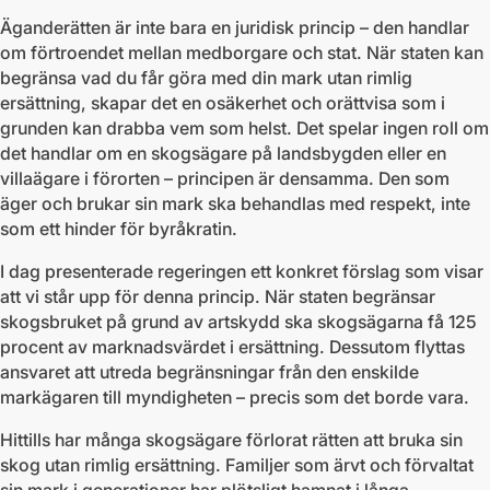
Äganderätten är inte bara en juridisk princip – den handlar
om förtroendet mellan medborgare och stat. När staten kan
begränsa vad du får göra med din mark utan rimlig
ersättning, skapar det en osäkerhet och orättvisa som i
grunden kan drabba vem som helst. Det spelar ingen roll om
det handlar om en skogsägare på landsbygden eller en
villaägare i förorten – principen är densamma. Den som
äger och brukar sin mark ska behandlas med respekt, inte
som ett hinder för byråkratin.
I dag presenterade regeringen ett konkret förslag som visar
att vi står upp för denna princip. När staten begränsar
skogsbruket på grund av artskydd ska skogsägarna få 125
procent av marknadsvärdet i ersättning. Dessutom flyttas
ansvaret att utreda begränsningar från den enskilde
markägaren till myndigheten – precis som det borde vara.
Hittills har många skogsägare förlorat rätten att bruka sin
skog utan rimlig ersättning. Familjer som ärvt och förvaltat