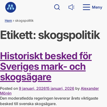
G
Till startsidan
å
Meny
Sök
Läs upp
d
i
Hem
›
skogspolitik
r
e
Etikett:
skogspolitik
k
t
t
i
l
Historiskt besked för
l
i
Sveriges mark- och
n
n
skogsägare
e
h
å
l
Posted on
9 januari, 2026
15 januari, 2026
by
Alexander
l
Mörén
Den moderatledda regeringen levererar årets viktigaste
besked till svenska skogsägare.