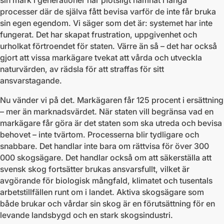
sin mark i generationer har plötsligt hamnat i långa
processer där de själva fått bevisa varför de inte får bruka
sin egen egendom. Vi säger som det är: systemet har inte
fungerat. Det har skapat frustration, uppgivenhet och
urholkat förtroendet för staten. Värre än så – det har också
gjort att vissa markägare tvekat att vårda och utveckla
naturvärden, av rädsla för att straffas för sitt
ansvarstagande.
Nu vänder vi på det. Markägaren får 125 procent i ersättning
– mer än marknadsvärdet. När staten vill begränsa vad en
markägare får göra är det staten som ska utreda och bevisa
behovet – inte tvärtom. Processerna blir tydligare och
snabbare. Det handlar inte bara om rättvisa för över 300
000 skogsägare. Det handlar också om att säkerställa att
svensk skog fortsätter brukas ansvarsfullt, vilket är
avgörande för biologisk mångfald, klimatet och tusentals
arbetstillfällen runt om i landet. Aktiva skogsägare som
både brukar och vårdar sin skog är en förutsättning för en
levande landsbygd och en stark skogsindustri.