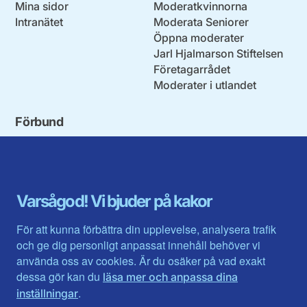
Mina sidor
Moderatkvinnorna
Intranätet
Moderata Seniorer
Öppna moderater
Jarl Hjalmarson Stiftelsen
Företagarrådet
Moderater i utlandet
Förbund
Blekinge län
Stockholms stad och län
Dalarna
Södermanlands län
Gotland
Uppsala län
Gävleborg
Värmlands län
Varsågod! Vi bjuder på kakor
Halland
Västerbotten
Jämtlands län
Västra Götaland
För att kunna förbättra din upplevelse, analysera trafik
Jönköpings län
Västernorrland
och ge dig personligt anpassat innehåll behöver vi
Kalmar län
Västmanland
använda oss av cookies. Är du osäker på vad exakt
Kronobergs län
Örebro län
dessa gör kan du
läsa mer och anpassa dina
Norrbotten
Östergötland
.
inställningar
Skåne län