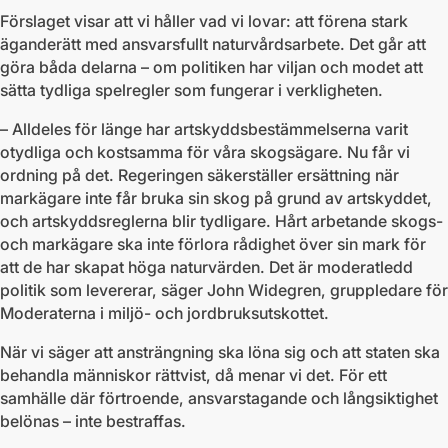
Förslaget visar att vi håller vad vi lovar: att förena stark
äganderätt med ansvarsfullt naturvårdsarbete. Det går att
göra båda delarna – om politiken har viljan och modet att
sätta tydliga spelregler som fungerar i verkligheten.
– Alldeles för länge har artskyddsbestämmelserna varit
otydliga och kostsamma för våra skogsägare. Nu får vi
ordning på det. Regeringen säkerställer ersättning när
markägare inte får bruka sin skog på grund av artskyddet,
och artskyddsreglerna blir tydligare. Hårt arbetande skogs-
och markägare ska inte förlora rådighet över sin mark för
att de har skapat höga naturvärden. Det är moderatledd
politik som levererar, säger John Widegren, gruppledare för
Moderaterna i miljö- och jordbruksutskottet.
När vi säger att ansträngning ska löna sig och att staten ska
behandla människor rättvist, då menar vi det. För ett
samhälle där förtroende, ansvarstagande och långsiktighet
belönas – inte bestraffas.