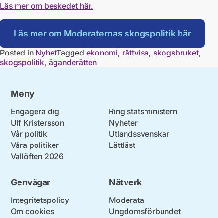
Läs mer om beskedet här.
Läs mer om Moderaternas skogspolitik här
Posted in
Nyhet
Tagged
ekonomi
,
rättvisa
,
skogsbruket
,
skogspolitik
,
äganderätten
Meny
Engagera dig
Ring statsministern
Ulf Kristersson
Nyheter
Vår politik
Utlandssvenskar
Våra politiker
Lättläst
Vallöften 2026
Genvägar
Nätverk
Integritetspolicy
Moderata
Om cookies
Ungdomsförbundet