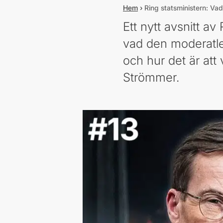
Hem
›
Ring statsministern: Va
Ett nytt avsnitt a
vad den moderatl
och hur det är att
Strömmer.