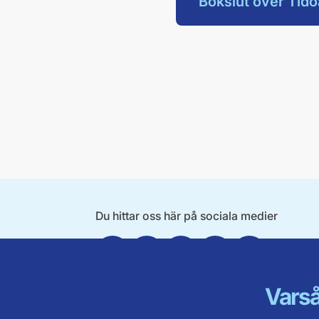
Bokslut över Tidö
Du hittar oss här på sociala medier
Facebook
X
Instagram
Linkedin
Youtube
Varså