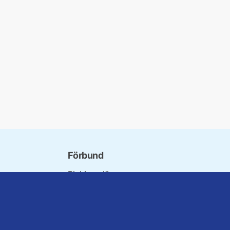
Förbund
Blekinge län
bundet
Dalarna
norna
Gotland
niorer
Gävleborg
ater
Halland