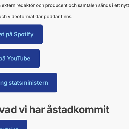
 extern redaktör och producent och samtalen sänds i ett nytt 
- och videoformat där poddar finns.
et på Spotify
t på YouTube
ng statsministern
vad vi har åstadkommit