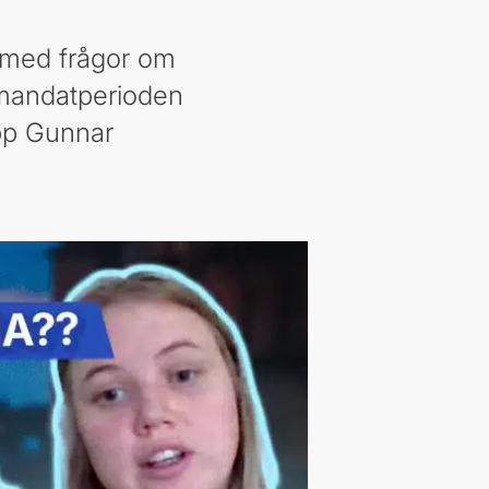
as med frågor om
mandatperioden
upp Gunnar