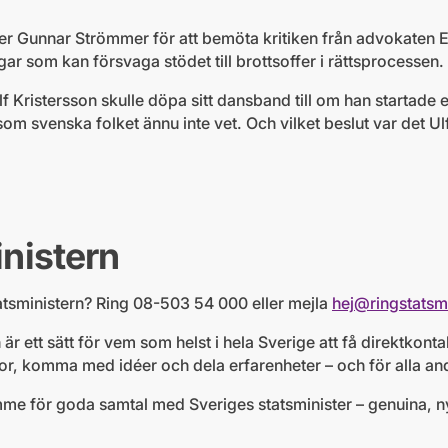
ster Gunnar Strömmer för att bemöta kritiken från advokaten 
gar som kan försvaga stödet till brottsoffer i rättsprocessen.
f Kristersson skulle döpa sitt dansband till om han startade 
som svenska folket ännu inte vet. Och vilket beslut var det U
inistern
tatsministern? Ring 08-503 54 000 eller mejla
hej@ringstatsmi
är ett sätt för vem som helst i hela Sverige att få direktkon
rågor, komma med idéer och dela erfarenheter – och för alla an
rymme för goda samtal med Sveriges statsminister – genuina, 