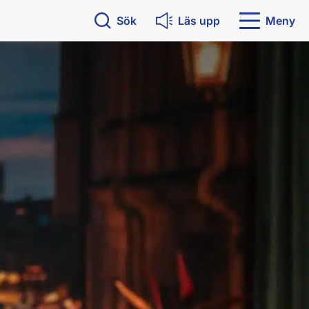
Sök
Läs upp
Meny