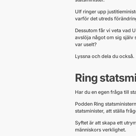
Ulf ringer upp justitiemini
varför det utreds förändrin
Dessutom får vi veta vad Ul
avslöja något om sig själv 
var uselt?
Lyssna och dela du också.
Ring statsm
Har du en egen fråga till s
Podden Ring statsministern 
statsminister, att ställa f
Syftet är att skapa ett ut
människors verklighet.