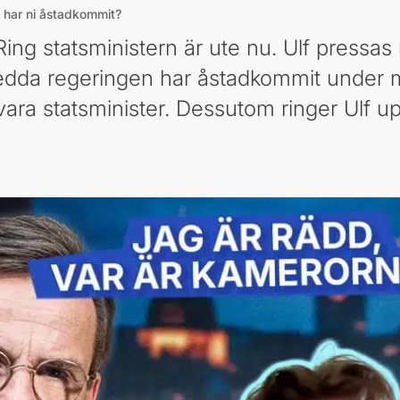
d har ni åstadkommit?
v Ring statsministern är ute nu. Ulf press
edda regeringen har åstadkommit under 
 vara statsminister. Dessutom ringer Ulf 