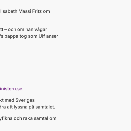
Elisabeth Massi Fritz om
ett – och om han vågar
lfs pappa tog som Ulf anser
nistern.se
.
takt med Sveriges
dra att lyssna på samtalet.
nyfikna och raka samtal om