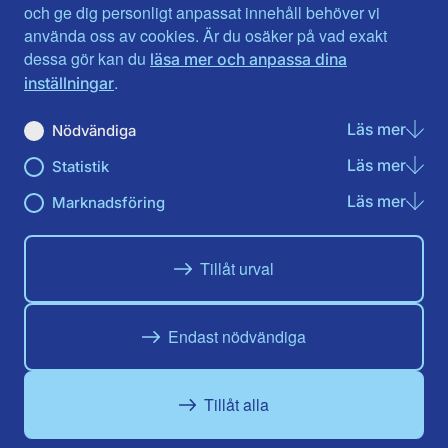
Jönköpings län
Västernorrland
och ge dig personligt anpassat innehåll behöver vi
Kalmar län
Västmanland
använda oss av cookies. Är du osäker på vad exakt
Kronobergs län
Örebro län
dessa gör kan du
läsa mer och anpassa dina
Norrbotten
Östergötland
.
inställningar
Skåne län
Läs mer
om N
Nödvändiga
Du hittar oss här på sociala medier
Läs mer
om St
Statistik
Facebook
X
Instagram
Linkedin
Youtube
Läs mer
om Ma
Marknadsföring
Tillåt urval
Endast nödvändiga
Tillåt alla