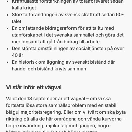
Kraftfullaste förstärkningen av totalförsvaret sedan
kalla kriget
Största förändringen av svensk straffrätt sedan 60-
talet
En omfattande bidragsreform för att ta itu med
utanförskapet i det svenska samhället och göra det
mer lönsamt att gå från bidrag till arbete
Den största omställningen av socialtjänsten på över
40 år
En historisk omläggning av svenskt bistånd där
handel och bistånd knyts samman
Vi står inför ett vägval
Valet den 13 september är ett vägval – om vi ska
fortsätta lösa stora samhällsproblem med en stabil
blågul majoritetsregering. Eller om vi tvärt om ska byta
riktning på alla de här områdena och vända kurvorna –
högre invandring, mjuka tag mot gängen, högre