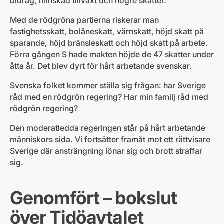
bidrag, minskad tillväxt och högre skatter.
Med de rödgröna partierna riskerar man
fastighetsskatt, bolåneskatt, värnskatt, höjd skatt på
sparande, höjd bränsleskatt och höjd skatt på arbete.
Förra gången S hade makten höjde de 47 skatter under
åtta år. Det blev dyrt för hårt arbetande svenskar.
Svenska folket kommer ställa sig frågan: har Sverige
råd med en rödgrön regering? Har min familj råd med
rödgrön regering?
Den moderatledda regeringen står på hårt arbetande
människors sida. Vi fortsätter framåt mot ett rättvisare
Sverige där ansträngning lönar sig och brott straffar
sig.
Genomfört – bokslut
över Tidöavtalet