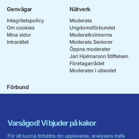
Genvägar
Nätverk
Integritetspolicy
Moderata
Om cookies
Ungdomsförbundet
Mina sidor
Moderatkvinnorna
Intranätet
Moderata Seniorer
Öppna moderater
Jarl Hjalmarson Stiftelsen
Företagarrådet
Moderater i utlandet
Förbund
Blekinge län
Stockholms stad och län
Dalarna
Södermanlands län
Gotland
Uppsala län
Gävleborg
Värmlands län
Varsågod! Vi bjuder på kakor
Halland
Västerbotten
Jämtlands län
Västra Götaland
För att kunna förbättra din upplevelse, analysera trafik