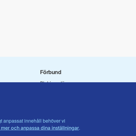
Förbund
Blekinge län
bundet
Dalarna
norna
Gotland
niorer
Gävleborg
ater
Halland
son
Visa fler ...
igt anpassat innehåll behöver vi
.
 mer och anpassa dina inställningar
et