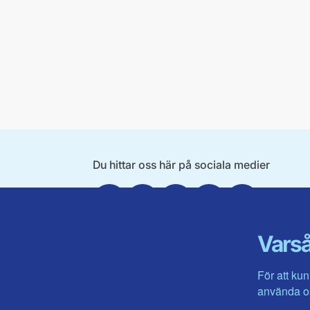
Du hittar oss här på sociala medier
Facebook
X
Instagram
Linkedin
Youtube
Varså
För att kun
använda os