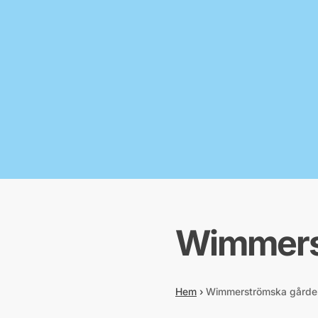
Wimmers
Hem
›
Wimmerströmska gårde