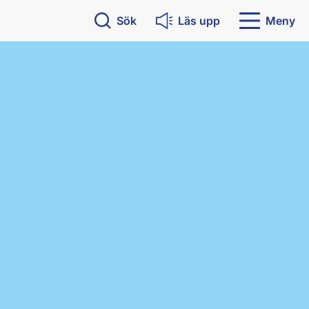
Sök
Läs upp
Meny