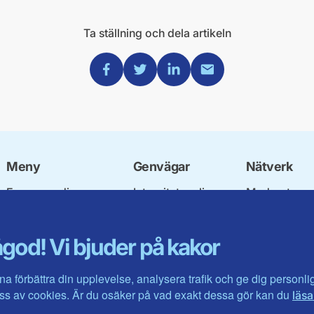
Ta ställning och dela artikeln
Dela via Facebook
Dela via Twitter
Dela via Linkedin
Dela via Mail
Meny
Genvägar
Nätverk
Engagera dig
Integritetspolicy
Moderata
Ulf Kristersson
Om cookies
Ungdomsför
Vår politik
Mina sidor
Moderatkvin
god! Vi bjuder på kakor
Våra politiker
Intranätet
Moderata Se
Vallöften 2026
Öppna moder
Visa fler ...
Jarl Hjalmar
na förbättra din upplevelse, analysera trafik och ge dig personl
Stiftelsen
s av cookies. Är du osäker på vad exakt dessa gör kan du
läsa
Företagarråd