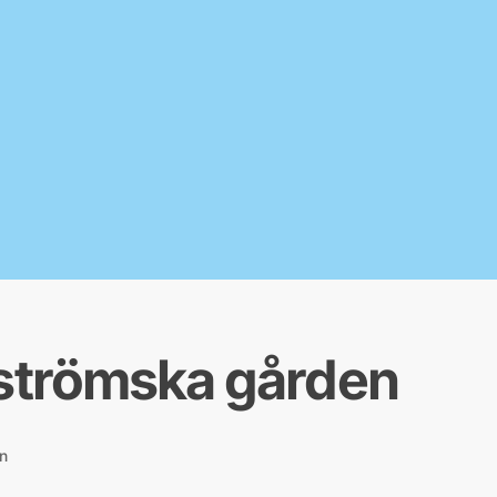
trömska gården
n