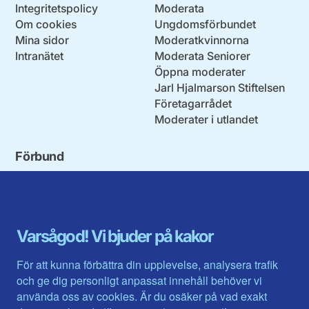
Integritetspolicy
Moderata
Om cookies
Ungdomsförbundet
Mina sidor
Moderatkvinnorna
Intranätet
Moderata Seniorer
Öppna moderater
Jarl Hjalmarson Stiftelsen
Företagarrådet
Moderater i utlandet
Förbund
Blekinge län
Stockholms stad och län
Dalarna
Södermanlands län
Gotland
Uppsala län
Gävleborg
Värmlands län
Varsågod! Vi bjuder på kakor
Halland
Västerbotten
Jämtlands län
Västra Götaland
För att kunna förbättra din upplevelse, analysera trafik
Jönköpings län
Västernorrland
och ge dig personligt anpassat innehåll behöver vi
Kalmar län
Västmanland
använda oss av cookies. Är du osäker på vad exakt
Kronobergs län
Örebro län