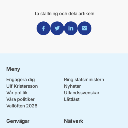
Ta ställning och dela artikeln
Dela via Facebook
Dela via Twitter
Dela via Linkedin
Dela via Mail
Meny
Engagera dig
Ring statsministern
Ulf Kristersson
Nyheter
Vår politik
Utlandssvenskar
Våra politiker
Lättläst
Vallöften 2026
Genvägar
Nätverk