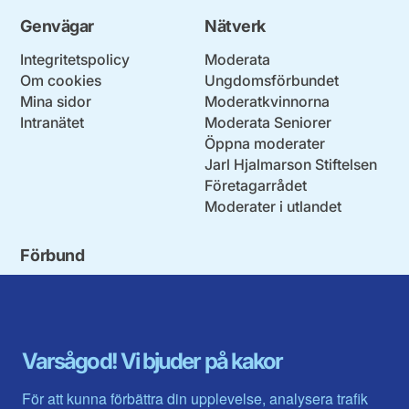
Genvägar
Nätverk
Integritetspolicy
Moderata
Om cookies
Ungdomsförbundet
Mina sidor
Moderatkvinnorna
Intranätet
Moderata Seniorer
Öppna moderater
Jarl Hjalmarson Stiftelsen
Företagarrådet
Moderater i utlandet
Förbund
Blekinge län
Stockholms stad och län
Dalarna
Södermanlands län
Gotland
Uppsala län
Gävleborg
Värmlands län
Varsågod! Vi bjuder på kakor
Halland
Västerbotten
Jämtlands län
Västra Götaland
För att kunna förbättra din upplevelse, analysera trafik