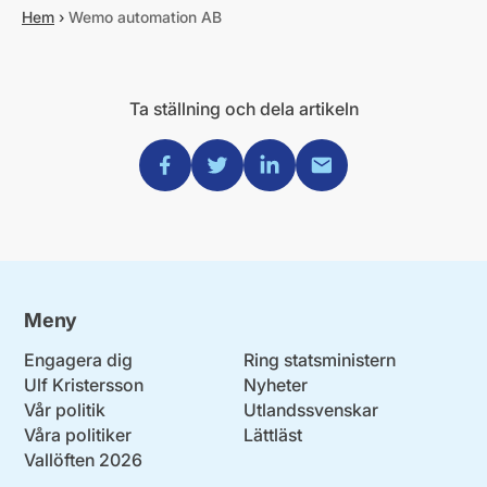
Hem
›
Wemo automation AB
Ta ställning och dela artikeln
Dela via Facebook
Dela via Twitter
Dela via Linkedin
Dela via Mail
Meny
Engagera dig
Ring statsministern
Ulf Kristersson
Nyheter
Vår politik
Utlandssvenskar
Våra politiker
Lättläst
Vallöften 2026