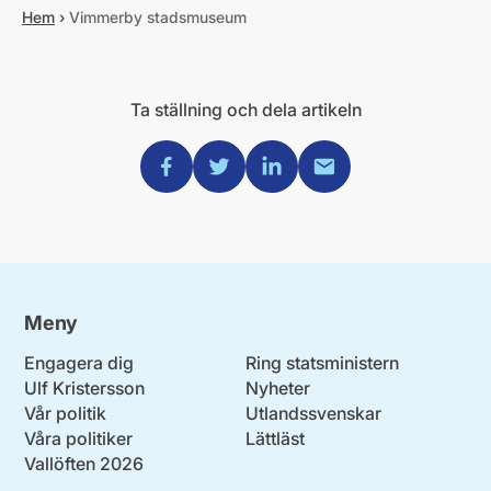
Hem
›
Vimmerby stadsmuseum
Ta ställning och dela artikeln
Dela via Facebook
Dela via Twitter
Dela via Linkedin
Dela via Mail
Meny
Engagera dig
Ring statsministern
Ulf Kristersson
Nyheter
Vår politik
Utlandssvenskar
Våra politiker
Lättläst
Vallöften 2026