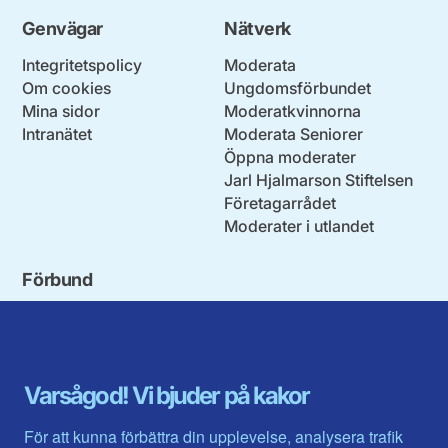
Genvägar
Nätverk
Integritetspolicy
Moderata
Om cookies
Ungdomsförbundet
Mina sidor
Moderatkvinnorna
Intranätet
Moderata Seniorer
Öppna moderater
Jarl Hjalmarson Stiftelsen
Företagarrådet
Moderater i utlandet
Förbund
Blekinge län
Stockholms stad och län
Dalarna
Södermanlands län
Gotland
Uppsala län
Gävleborg
Värmlands län
Varsågod! Vi bjuder på kakor
Halland
Västerbotten
Jämtlands län
Västra Götaland
För att kunna förbättra din upplevelse, analysera trafik