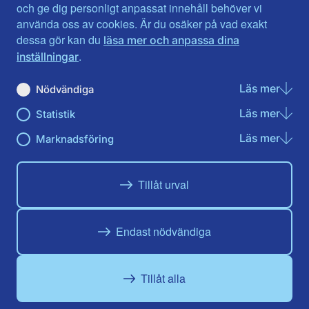
Jönköpings län
Västernorrland
och ge dig personligt anpassat innehåll behöver vi
Kalmar län
Västmanland
använda oss av cookies. Är du osäker på vad exakt
Kronobergs län
Örebro län
dessa gör kan du
läsa mer och anpassa dina
Norrbotten
Östergötland
.
inställningar
Skåne län
Läs mer
om N
Nödvändiga
Du hittar oss här på sociala medier
Läs mer
om St
Statistik
Facebook
X
Instagram
Linkedin
Youtube
Läs mer
om Ma
Marknadsföring
Tillåt urval
Endast nödvändiga
Tillåt alla